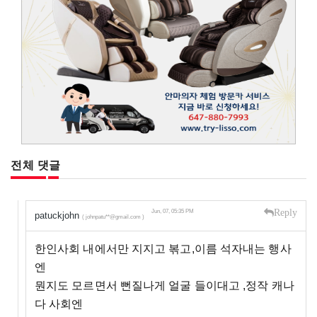
전체 댓글
Reply
Jun, 07, 05:35 PM
patuckjohn
( johnpatu**@gmail.com )
한인사회 내에서만 지지고 볶고,이름 석자내는 행사
엔
뭔지도 모르면서 뻔질나게 얼굴 들이대고 ,정작 캐나
다 사회엔