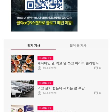
인기 기사
많이 본 기사
HotNews
캐나다인 덜 먹고 덜 쓰고 허리띠 졸라맨다
13 Jul 2026
0
HotNews
먹고 살기 힘든데 새차는 큰 부담
14 Jul 2026
0
HotNews