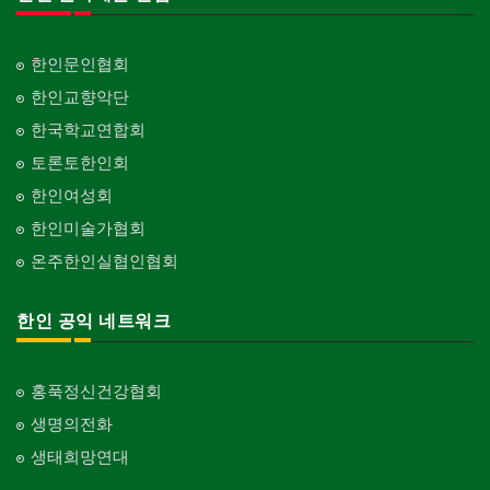
한인문인협회
한인교향악단
한국학교연합회
토론토한인회
한인여성회
한인미술가협회
온주한인실협인협회
한인 공익 네트워크
홍푹정신건강협회
생명의전화
생태희망연대