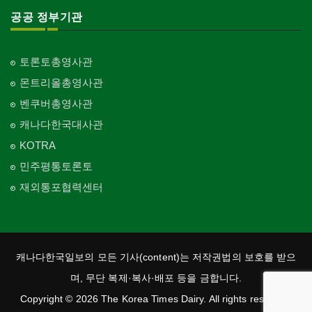
공공 정부기관
토론토총영사관
몬트리올총영사관
벤쿠버총영사관
캐나다한국대사관
KOTRA
민주평통토론토
재외통포협력센터
캐나다한국일보의 모든 기사(content)는 저작권법의 보호를 받으
며, 무단 복제·복사·배포 등을 금합니다.
Copyright © 2026 The Korea Times Dairy. All rights reserved.