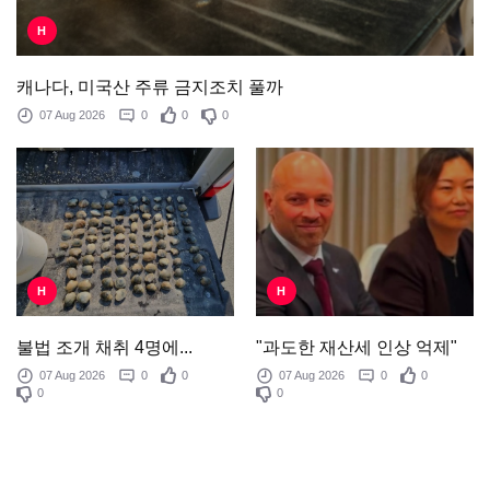
H
캐나다, 미국산 주류 금지조치 풀까
07 Aug 2026
0
0
0
H
H
"과도한 재산세 인상 억제"
불법 조개 채취 4명에...
07 Aug 2026
0
0
07 Aug 2026
0
0
0
0