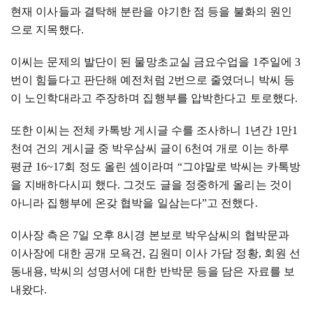
현재 이사들과 결탁해 분란을 야기한 점 등을 불화의 원인
으로 지목했다
.
이씨는 문제의 발단이 된 물망초교실 금요수업을
1
주일에
3
번이 힘들다고 판단해 예전처럼
2
번으로 줄였더니 박씨 등
이 노인학대라고 주장하며 집행부를 압박한다고 토로했다
.
또한 이씨는 전체 카톡방 게시글 수를 조사하니
1
년간
1
만
1
천여 건의 게시글 중 박우삼씨 글이
6
천여 개로 이는 하루
평균
16~17
회 정도 올린 셈이라며
“
그야말로 박씨는 카톡방
을 지배하다시피 했다
.
그것도 글을 정중하게 올리는 것이
아니라 집행부에 온갖 협박을 일삼는다
”
고 전했다
.
이사장 측은
7
일 오후
8
시경 본보로 박우삼씨의 협박문과
이사장에 대한 공개 모욕건
,
김원미 이사 가담 정황
,
회원 선
동내용
,
박씨의 성명서에 대한 반박문 등을 담은 자료를 보
내왔다
.