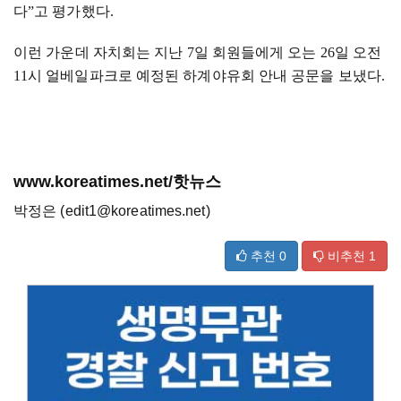
다
”
고 평가했다
.
이런 가운데 자치회는 지난
7
일 회원들에게 오는
26
일 오전
11
시 얼베일파크로 예정된 하계야유회 안내 공문을 보냈다
.
www.koreatimes.net/핫뉴스
박정은 (edit1@koreatimes.net)
추천
0
비추천
1