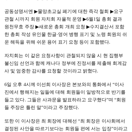
공동성명서엔
▶
물망초교실 폐기에 대한 즉각 철회
▶
요구
관철 시까지 회원 자치회 자율적 운영
▶
6
월
1
일 총회 결과
원천무효 주장
▶
새로운 총회 개최 요청
▶
수지결산서 포함
한 총회 작성 유인물 한글
·
영어 병행 표기 및 노령 회원의 쉬
운 해득을 위해 쉬운 용어 표기 요청 등이 포함됐다
.
자치회는 이 같은 요청사항이 관철되지 않을 시 현 집행부
불신임 선언과 함께 캐나다 정부에 진정서를 제출해 회계감
사 및 엄중한 감사를 요청할 것이라고 밝혔다
.
6
일 오후
4
시께 이선희 이사장은 본보와의 통화에서
“
이사
진에서 행해지는 일들에 대해 회원들이 일방적으로 반기를
들고 있다
. 그들은
사과문을 발표하라고 요구했다
”
며
“
회원
들 주장은 틀린 말
”
이라고 주장했다
.
또한 이 이사장은 최 회장에 대해선
“
최 회장은 이사회에서
결정된 사안을 따르기보다는 회원들 편에 서는 입장
”
이라고