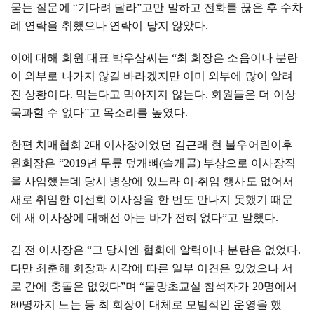
묻는 질문에
“
기다려 달라
”
고만 말하고 전화를 끊은 후 수차
례 연락을 취했으나 연락이 닿지 않았다
.
이에 대해 회원 대표 박우삼씨는
“
최 회장은 소음이나 분란
이 외부로 나가지 않길 바라겠지만 이미 외부에 많이 알려
진 상황이다
.
막는다고 막아지지 않는다
.
회원들은 더 이상
묵과할 수 없다
”
고 목소리를 높였다
.
한편 치매협회
2
대 이사장이었던 김근래 현 불우어린이후
원회장은
“2019
년 무릎 덮개뼈
(
슬개골
)
부상으로 이사장직
을 사임했는데 당시 병상에 있느라 이
·
취임 행사도 없어서
새로 취임한 이선희 이사장을 한 번도 만나지 못했기 때문
에 새 이사장에 대해선 아는 바가 전혀 없다
”
고 말했다
.
김 전 이사장은
“
그 당시엔 협회에 알력이나 분란은 없었다
.
다만 최춘해 회장과 시각에 따른 일부 이견은 있었으나 서
로 간에 충돌은 없었다
”
며
“
물망초교실 참석자가
20
명에서
80
명까지 느는 등 최 회장이 대체로 모범적인 운영을 했