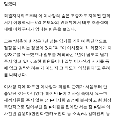
말했다
.
회원자치회로부터 이 이사장의 숨은 조종자로 지목된 협회
서기 이창렬씨는
6
일 본보와의 인터뷰에서 배후 조종설에
대해 어처구니가 없다는 반응을 보였다
.
그는
“
최춘해 회장은
7
년 넘는 임기를 거치며 독단적으로
결정을 내리는 경향이 있다
”
며
“
이 이사장이 최 회장에게 재
정자료를 요구했으나 일부를 제외하곤
1
년이 넘도록 넘겨
주지 않고 있다
.
또한 회원들이나 일부 이사진의 지지를 등
에 업고 결탁하려는 게 아닌지 그 의도가 의심된다
”
고 우려
를 나타냈다
.
이사장 측에 따르면 이사장과 회장의 관계가 처음부터 안
좋았던 것은 아니었다
.
하지만
▶
이 이사장 측에서 요구한
재정서류를 주지 않는 점
▶
이사회 결정에 불복하고 최 회장
독단적으로 밀어부친 점
▶
회원들 편에만 서는 점
▶
일부 이
사진인 김원미
(
한인회
·
한카노인회 등 소속
)
씨
,
김미진씨 등