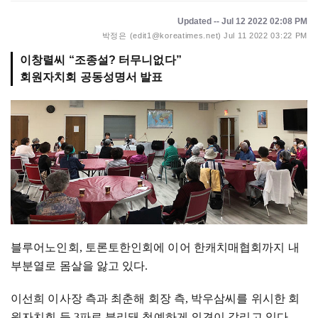
Updated -- Jul 12 2022 02:08 PM
박정은 (edit1@koreatimes.net)
Jul 11 2022 03:22 PM
이창렬씨 “조종설? 터무니없다”
회원자치회 공동성명서 발표
블루어노인회
,
토론토한인회에 이어 한캐치매협회까지 내
부분열로 몸살을 앓고 있다
.
이선희 이사장 측과 최춘해 회장 측
,
박우삼씨를 위시한 회
원자치회 등
3
파로 분리돼 첨예하게 의견이 갈리고 있다
.