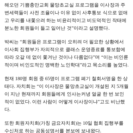
해오던 기쁨충만교회 물망초교실 프로그램을 이사장과 주
변세력들이 사전 조율이나 이유 없이 사후통보 식으로 없애
고 우리를 내쫓으려 하는 비윤리적이고 비도덕적인 작태에
분노한 회원들이 들고 일어난 것
”
이라고 설명했다.
박씨는
“
회원들은 프로그램이 오히려 더 필요한 상황에서
이사회 집행부가 자의적으로 클래스 운영종료를 통보함에
따라 오갈 데 없이 쫓겨난 것이나 다름없다
”
며
“
이는 비인륜
적이며 비인도적인 명백한 노인학대
”
라고 목소리를 높였다
.
현재
180
명 회원 중
65
명이 프로그램 폐기 철회서명을 한 상
태다
.
자치회는
“
이 이사장은 물망초교실이 개설된 지
5
개월
이 지난 현재까지 회원들에게 인사는커녕 얼굴 한 번 보인
적이 없었다. 이런 사람이 어떻게 이사장이냐
”
고도 비난했
다
.
또한 회원자치회
(
가칭 금요자치회
)
는
10
일 협회 집행부를
수신처로 하는 공동성명서를 본보에 보내왔다
.