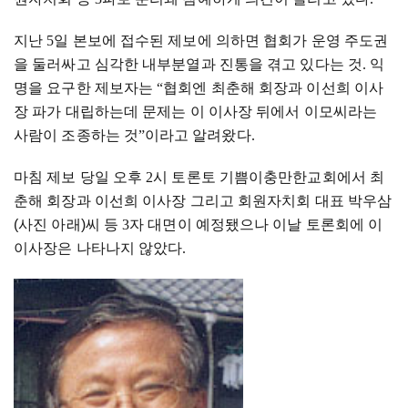
지난
5
일 본보에 접수된 제보에 의하면 협회가 운영 주도권
을 둘러싸고 심각한 내부분열과 진통을 겪고 있다는 것
.
익
명을 요구한 제보자는
“
협회엔 최춘해 회장과 이선희 이사
장 파가 대립하는데 문제는 이 이사장 뒤에서 이모씨라는
사람이 조종하는 것
”이라
고 알려왔다
.
마침 제보 당일 오후
2
시 토론토 기쁨이충만한교회에서 최
춘해 회장과 이선희 이사장 그리고 회원자치회 대표 박우삼
(사진 아래)씨 등
3
자 대면이 예정됐으나 이날 토론회에 이
이사장은 나타나지 않았다
.