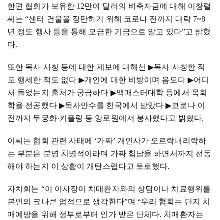
한편 협회가 보유한
12
만여 달러의 비축자금에 대해 이창렬
씨는
“
센터 건물을 장만하기 위해 코로나 전까지 대략
7~8
년 정도 행사 등을 통해 모금한 기금으로 알고 있다
”
고 밝혔
다
.
또한 목사 사칭 등에 대한 제보에 대해선
▶
목사 사칭한 적
도 행세한 적도 없다
▶
개인에 대한 비방이며 음모다
▶
어디
서 들었는지 출처가 궁금하다
▶
맥매스터대학 등에서 목회
학을 전공했다
▶
목사안수를 한국에서 받았다
▶
코로나 이
전까지 무궁화
·
키플링 등 앙로원에서 봉사했다고 밝혔다
.
이씨는 협회 관련 사태에
‘
가짜
’
개인사가 오르락내리락하
는 부분은 분명 치명적이라며 가짜 험담을 하면서까지 선동
해야 하는지 이 상황이 개탄스럽다고 토로했다
.
자치회는
“
이 이사장이 치매환자와의 상담이나 치료행위를
본인의 크나큰 업적으로 생각한다
”
며
“
우리 협회는 단지 치
매예방을 위해 정부로부터 인가 받은 단체다
.
치매환자는