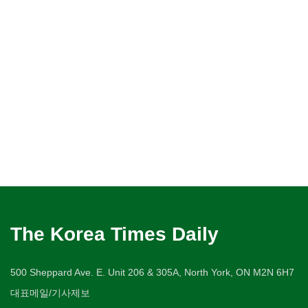
The Korea Times Daily
500 Sheppard Ave. E. Unit 206 & 305A, North York, ON M2N 6H7
대표메일/기사제보