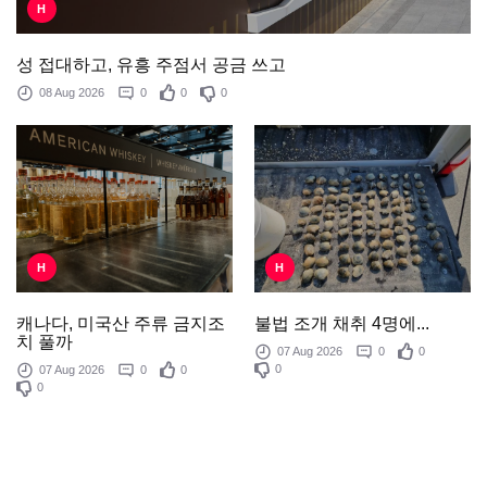
H
성 접대하고, 유흥 주점서 공금 쓰고
08 Aug 2026
0
0
0
H
H
불법 조개 채취 4명에...
캐나다, 미국산 주류 금지조
치 풀까
07 Aug 2026
0
0
0
07 Aug 2026
0
0
0