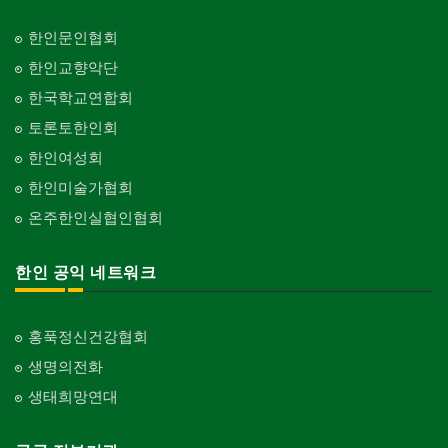
한인문인협회
한인교향악단
한국학교연합회
토론토한인회
한인여성회
한인미술가협회
온주한인실협인협회
한인 공익 네트워크
홍푹정신건강협회
생명의전화
생태희망연대