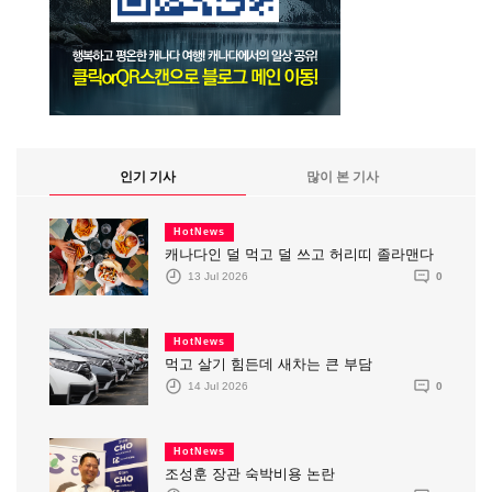
인기 기사
많이 본 기사
HotNews
캐나다인 덜 먹고 덜 쓰고 허리띠 졸라맨다
13 Jul 2026
0
HotNews
먹고 살기 힘든데 새차는 큰 부담
14 Jul 2026
0
HotNews
조성훈 장관 숙박비용 논란