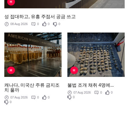
H
성 접대하고, 유흥 주점서 공금 쓰고
08 Aug 2026
0
0
0
H
H
불법 조개 채취 4명에...
캐나다, 미국산 주류 금지조
치 풀까
07 Aug 2026
0
0
0
07 Aug 2026
0
0
0