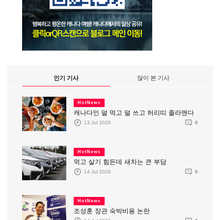
인기 기사
많이 본 기사
HotNews
캐나다인 덜 먹고 덜 쓰고 허리띠 졸라맨다
13 Jul 2026
0
HotNews
먹고 살기 힘든데 새차는 큰 부담
14 Jul 2026
0
HotNews
조성훈 장관 숙박비용 논란