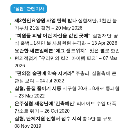
"실협" 관련 기사
제2한인요양원 사업 탄력 받나
실협재단, 1천만 불
기부처 21일 결정 -- 20 May 2026
"회원들 피땀 어린 자산을 값진 곳에"
'실협재단' 공
식 출범...1천만 불 사회환원 본격화 -- 13 Apr 2026
요란한 세븐일레븐 '에그 샌드위치'...맛은 별로
한인
편의점업계 "우리만의 킬러 아이템 필요" -- 07 Mar
2026
"편의점 술판매 약속 지켜라"
주총리, 실협측에 큰
관심 보여 -- 04 Jul 2022
실협, 몸집 줄이기 시동
지구협 20개→8개로 통폐합
-- 23 Mar 2022
온주실협 재정난에 '긴축예산'
리베이트 수입 대폭
감소로 위기 -- 26 Oct 2020
실협, 단체지원 신청서 접수 시작
총 5만 불 규모 --
08 Nov 2019