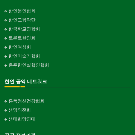
한인문인협회
한인교향악단
한국학교연합회
토론토한인회
한인여성회
한인미술가협회
온주한인실협인협회
한인 공익 네트워크
홍푹정신건강협회
생명의전화
생태희망연대