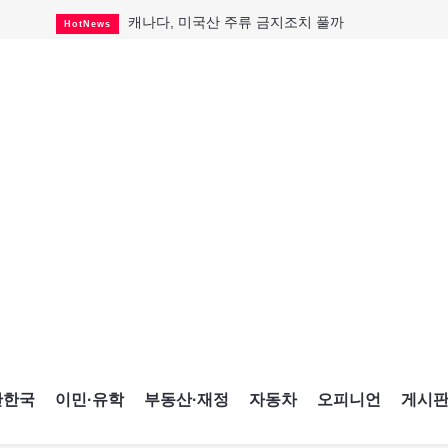
캐나다, 미국산 주류 금지조치 풀까
HotNews
제주 전국체전 10월16일 개막
CultureSports
퇴역 군용기, 산불 진화에 투입
HotNews
국세청 등 해킹 피해자 보상 청구 시작
HotNews
살사축제 총격 용의자 기소
HotNews
아동병원 직원 성범죄 혐의로 기소
HotNews
미국 영주권 수속 한인, 공항서 체포돼
HotNews
K-컬처 크루즈 타고 토론토 달군다
CultureSports
CNE에 한국의 맛과 멋 스며든다
HotNews
간한국
이민·유학
부동산·재정
자동차
오피니언
게시