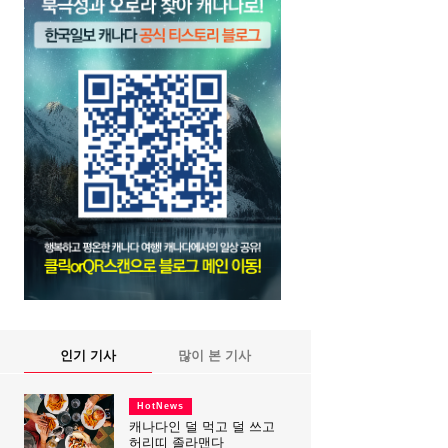
인기 기사
많이 본 기사
HotNews
캐나다인 덜 먹고 덜 쓰고
허리띠 졸라맨다