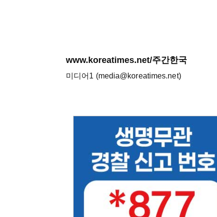
www.koreatimes.net/주간한국
미디어1 (media@koreatimes.net)