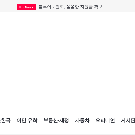
블루어노인회, 쏠쏠한 지원금 확보
HotNews
캐나다인 33% "생활비 부담에 보험 축소"
HotNews
"마약 범죄에 연루됐으니 돈 보내라"
HotNews
토론토 살사축제 총격 용의자 체포
HotNews
세계 10대 구조물서 내려오는 CN타워
CultureSports
이민자의 삶을 문학적 이야기로
CultureSports
미 총영사관 총격 용의자 2명 체포
HotNews
캐나다 공룡 화석, 주화로 탄생
CultureSports
"벌써 내년 여름이 기다려진다"
CultureSports
간한국
이민·유학
부동산·재정
자동차
오피니언
게시