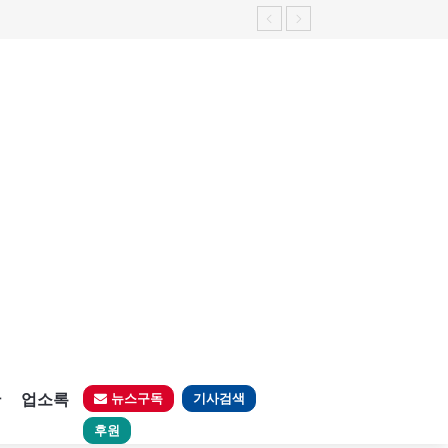
판
업소록
뉴스구독
기사검색
후원