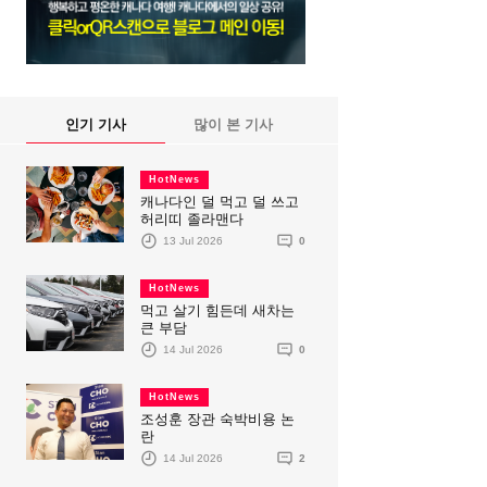
인기 기사
많이 본 기사
HotNews
캐나다인 덜 먹고 덜 쓰고
허리띠 졸라맨다
13 Jul 2026
0
HotNews
먹고 살기 힘든데 새차는
큰 부담
14 Jul 2026
0
HotNews
조성훈 장관 숙박비용 논
란
14 Jul 2026
2