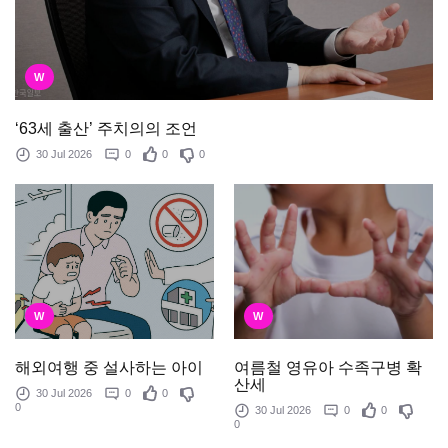
W
‘63세 출산’ 주치의의 조언
30 Jul 2026
0
0
0
W
W
여름철 영유아 수족구병 확
해외여행 중 설사하는 아이
산세
30 Jul 2026
0
0
0
30 Jul 2026
0
0
0