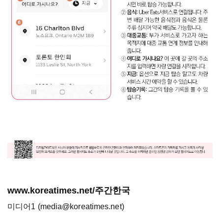
www.koreatimes.net/주간한국
미디어1 (media@koreatimes.net)