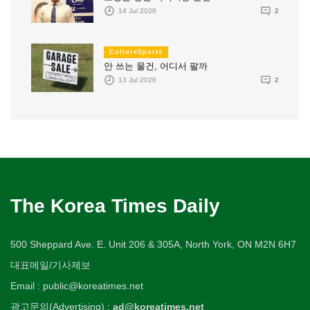
14 Jul 2026
2
CultureSports
안 쓰는 물건, 어디서 팔까
13 Jul 2026
2
The Korea Times Daily
500 Sheppard Ave. E. Unit 206 & 305A, North York, ON M2N 6H7
대표메일/기사제보
Email : public@koreatimes.net
광고문의(Advertising) :
ad@koreatimes.net