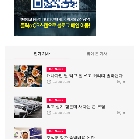
인기 기사
많이 본 기사
HotNews
캐나다인 덜 먹고 덜 쓰고 허리띠 졸라맨다
13 Jul 2026
0
HotNews
먹고 살기 힘든데 새차는 큰 부담
14 Jul 2026
0
HotNews
조성훈 장관 숙박비용 논란