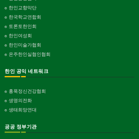
한인교향악단
한국학교연합회
토론토한인회
한인여성회
한인미술가협회
온주한인실협인협회
한인 공익 네트워크
홍푹정신건강협회
생명의전화
생태희망연대
공공 정부기관