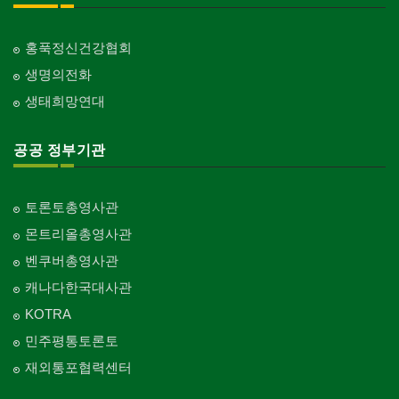
홍푹정신건강협회
생명의전화
생태희망연대
공공 정부기관
토론토총영사관
몬트리올총영사관
벤쿠버총영사관
캐나다한국대사관
KOTRA
민주평통토론토
재외통포협력센터