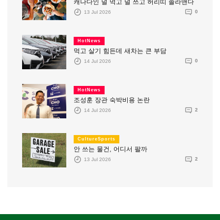
캐나다인 덜 먹고 덜 쓰고 허리띠 졸라맨다
13 Jul 2026
0
HotNews
먹고 살기 힘든데 새차는 큰 부담
14 Jul 2026
0
HotNews
조성훈 장관 숙박비용 논란
14 Jul 2026
2
CultureSports
안 쓰는 물건, 어디서 팔까
13 Jul 2026
2