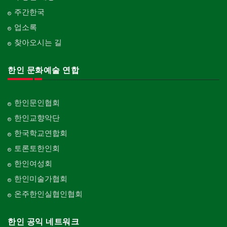
주간한국
업소록
찾아오시는 길
한인 문화예술 연합
한인문인협회
한인교향악단
한국학교연합회
토론토한인회
한인여성회
한인미술가협회
온주한인실협인협회
한인 공익 네트워크