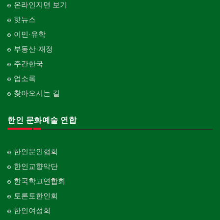
온라인지면 보기
핫뉴스
이민·유학
부동산·재정
주간한국
업소록
찾아오시는 길
한인 문화예술 연합
한인문인협회
한인교향악단
한국학교연합회
토론토한인회
한인여성회