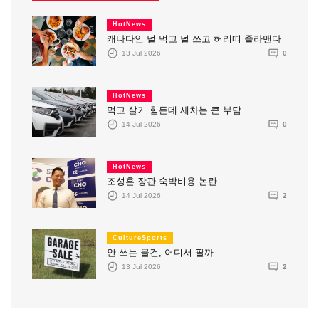
HotNews
캐나다인 덜 먹고 덜 쓰고 허리띠 졸라맨다
13 Jul 2026
0
HotNews
먹고 살기 힘든데 새차는 큰 부담
14 Jul 2026
0
HotNews
조성훈 장관 숙박비용 논란
14 Jul 2026
2
CultureSports
안 쓰는 물건, 어디서 팔까
13 Jul 2026
2