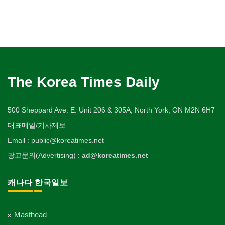
The Korea Times Daily
500 Sheppard Ave. E. Unit 206 & 305A, North York, ON M2N 6H7
대표메일/기사제보
Email : public@koreatimes.net
광고문의(Advertising) :
ad@koreatimes.net
캐나다 한국일보
Masthead