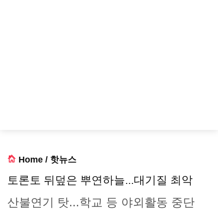
Home
/
핫뉴스
토론토 뒤덮은 뿌연하늘...대기질 최악
산불연기 탓...학교 등 야외활동 중단