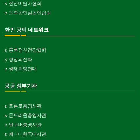
한인미술가협회
온주한인실협인협회
한인 공익 네트워크
홍푹정신건강협회
생명의전화
생태희망연대
공공 정부기관
토론토총영사관
몬트리올총영사관
벤쿠버총영사관
캐나다한국대사관