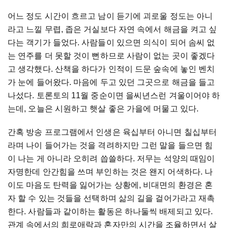
어느 정도 시간이 흐르고 남이 듣기에 괴로울 정도는 아니
라고 느낄 무렵
,
좁은 거실보다 자연 속에서 해금을 켜고 싶
다는 객기가 들었다
.
사람들이 있으면 의식이 되어 솜씨 없
는 연주를 더 못할 것이 뻔하므로 사람이 없는 곳이 좋겠다
고 생각했다
.
산책을 하다가 인적이 드문 숲속에 놓인 벤치
가 눈에 들어왔다
.
마음에 두고 있던 그곳으로 해금을 들고
나섰다
.
토론토의
11
월 중순이면 을씨년스런 겨울이어야 하
는데
,
오늘은 시원하고 햇살 좋은 가을에 머물고 있다
.
간혹 방송 프로그램에서 인생은 육십부터 아니면 칠십부터
라며 나이 들어가는 것을 격려하지만 그런 말을 들으면 힘
이 나는 게 아니라 오히려 씁쓸하다
.
저무는 석양의 때임이
자명한데 안간힘을 쓰며 부인하는 것은 왠지 어색하다
.
나
이도 마음도 탄력을 잃어가는 상황에
,
비대면의 환경은 혼
자 할 수 있는 것들을 선택하며 삶의 길을 걸어가라고 재촉
한다
.
사람들과 같이하는 활동은 하나둘씩 배제되고 있다
.
관계 속에서의 희로애락과 혼자만의 시간을 조율하면서 살