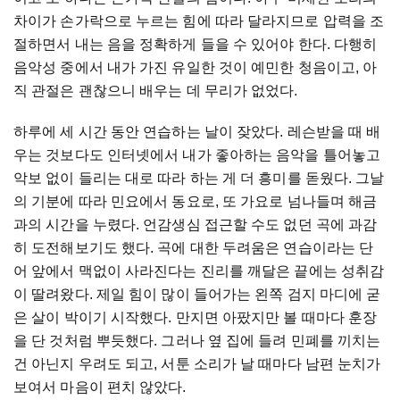
차이가 손가락으로 누르는 힘에 따라 달라지므로 압력을 조
절하면서 내는 음을 정확하게 들을 수 있어야 한다
.
다행히
음악성 중에서 내가 가진 유일한 것이 예민한 청음이고
,
아
직 관절은 괜찮으니 배우는 데 무리가 없었다
.
하루에 세 시간 동안 연습하는 날이 잦았다
.
레슨받을 때 배
우는 것보다도 인터넷에서 내가 좋아하는 음악을 틀어놓고
악보 없이 들리는 대로 따라 하는 게 더 흥미를 돋웠다
.
그날
의 기분에 따라 민요에서 동요로
,
또 가요로 넘나들며 해금
과의 시간을 누렸다
.
언감생심 접근할 수도 없던 곡에 과감
히 도전해보기도 했다
.
곡에 대한 두려움은 연습이라는 단
어 앞에서 맥없이 사라진다는 진리를 깨달은 끝에는 성취감
이 딸려왔다
.
제일 힘이 많이 들어가는 왼쪽 검지 마디에 굳
은 살이 박이기 시작했다
.
만지면 아팠지만 볼 때마다 훈장
을 단 것처럼 뿌듯했다
.
그러나 옆 집에 들려 민폐를 끼치는
건 아닌지 우려도 되고
,
서툰 소리가 날 때마다 남편 눈치가
보여서 마음이 편치 않았다
.