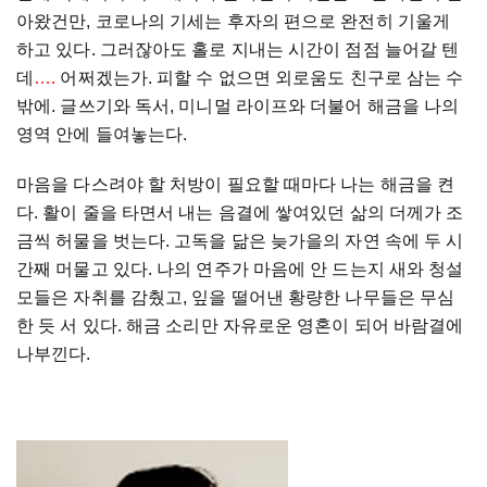
아왔건만
,
코로나의 기세는 후자의 편으로 완전히 기울게
하고 있다
.
그러잖아도 홀로 지내는 시간이 점점 늘어갈 텐
데
….
어쩌겠는가
.
피할 수 없으면 외로움도 친구로 삼는 수
밖에
.
글쓰기와 독서
,
미니멀 라이프와 더불어 해금을 나의
영역 안에 들여놓는다
.
마음을 다스려야 할 처방이 필요할 때마다 나는 해금을 켠
다
.
활이 줄을 타면서 내는 음결에 쌓여있던 삶의 더께가 조
금씩 허물을 벗는다
.
고독을 닮은 늦가을의 자연 속에 두 시
간째 머물고 있다
.
나의 연주가 마음에 안 드는지 새와 청설
모들은 자취를 감췄고
,
잎을 떨어낸 황량한 나무들은 무심
한 듯 서 있다
.
해금 소리만 자유로운 영혼이 되어 바람결에
나부낀다
.