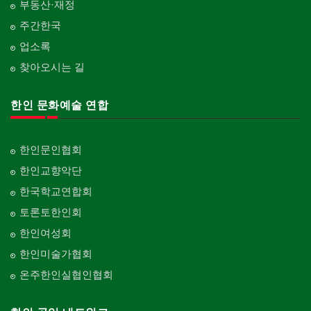
부동산·재정
주간한국
업소록
찾아오시는 길
한인 문화예술 연합
한인문인협회
한인교향악단
한국학교연합회
토론토한인회
한인여성회
한인미술가협회
온주한인실협인협회