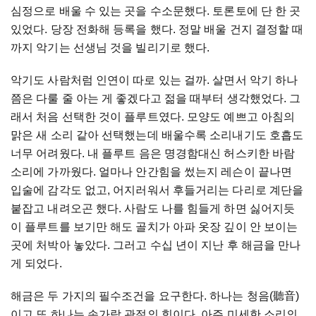
심정으로 배울 수 있는 곳을 수소문했다
.
토론토에 단 한 곳
있었다
.
당장 전화해 등록을 했다
.
정말 배울 건지 결정할 때
까지 악기는 선생님 것을 빌리기로 했다
.
악기도 사람처럼 인연이 따로 있는 걸까
.
살면서 악기 하나
쯤은 다룰 줄 아는 게 좋겠다고 젊을 때부터 생각했었다
.
그
래서 처음 선택한 것이 플루트였다
.
모양도 예쁘고 아침의
맑은 새 소리 같아 선택했는데 배울수록 소리내기도 호흡도
너무 어려웠다
.
내 플루트 음은 명경함대신 허스키한 바람
소리에 가까웠다
.
얼마나 안간힘을 썼는지 레슨이 끝나면
입술에 감각도 없고
,
어지러워서 후들거리는 다리로 계단을
붙잡고 내려오곤 했다
.
사람도 나를 힘들게 하면 싫어지듯
이 플루트를 보기만 해도 골치가 아파 옷장 깊이 안 보이는
곳에 처박아 놓았다
.
그러고 수십 년이 지난 후 해금을 만나
게 되었다
.
해금은 두 가지의 필수조건을 요구한다
.
하나는 청음(聽音)
이고 또 하나는 손가락 관절의 힘이다
.
아주 미세한 소리의