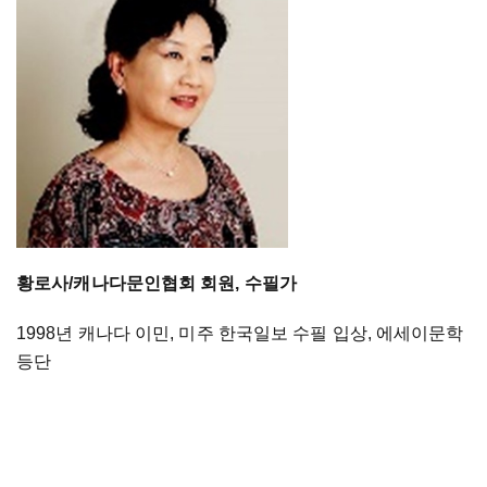
황로사/캐나다문인협회 회원, 수필가
1998
년 캐나다 이민
,
미주 한국일보 수필 입상
,
에세이문학
등단