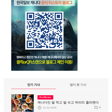
인기 기사
많이 본 기사
HotNews
캐나다인 덜 먹고 덜 쓰고 허리띠 졸라맨다
13 Jul 2026
0