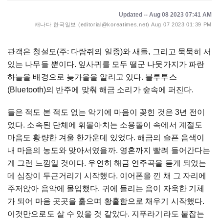
Updated -- Aug 08 2023 07:41 AM
캐나다 한국일보 (editorial@koreatimes.net)
Aug 07 2023 01:39 PM
관객은 청설모(주: 다람쥐의 일종)와 새들
,
그리고 묵묵히 서
있는 나무들 뿐이다
.
잎사귀를 모두 떨군 나뭇가지가 파란
하늘을 배경으로 늦가을을 알리고 있다
.
블루투스
(Bluetooth)의 반주에 맞춰 해금 소리가 숲속에 퍼진다
.
들은 적도 본 적도 없는 악기에 마음이 꽂힌 것은
3
년 전이
었다
.
소속된 단체에 휘몰아치는 소용돌이 속에서 계절도
마음도 황량한 겨울 한가운데 있었다
.
해금의 슬픈 음색이
내 마음의 농도와 맞아서였을까
.
영혼까지 빨려 들어간다는
게 그런 느낌일 것이다
.
우연히 해금 연주곡을 듣게 되었는
데 심장이 두근거리기 시작했다
.
이어폰을 낀 채 그 자리에
주저앉아 음악에 몰입했다
.
귀에 들리는 음이 자욱한 기체
가 되어 마음 곳곳을 훑으며 황홀함으로 채우기 시작했다
.
이것만으로도 살 수 있을 것 같았다
.
지푸라기라도 붙잡는