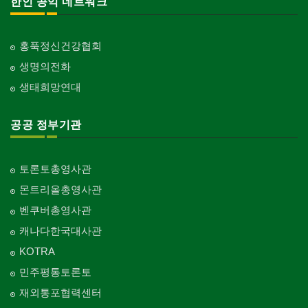
한인 공익 네트워크
홍푹정신건강협회
생명의전화
생태희망연대
공공 정부기관
토론토총영사관
몬트리올총영사관
벤쿠버총영사관
캐나다한국대사관
KOTRA
민주평통토론토
재외통포협력센터