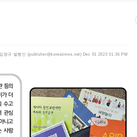
김명규 발행인 (publisher@koreatimes.net)
Dec 01 2023 01:36 PM