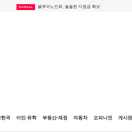
블루어노인회, 쏠쏠한 지원금 확보
HotNews
캐나다인 33% "생활비 부담에 보험 축소"
HotNews
"마약 범죄에 연루됐으니 돈 보내라"
HotNews
토론토 살사축제 총격 용의자 체포
HotNews
세계 10대 구조물서 내려오는 CN타워
CultureSports
이민자의 삶을 문학적 이야기로
CultureSports
미 총영사관 총격 용의자 2명 체포
HotNews
캐나다 공룡 화석, 주화로 탄생
CultureSports
"벌써 내년 여름이 기다려진다"
CultureSports
간한국
이민·유학
부동산·재정
자동차
오피니언
게시