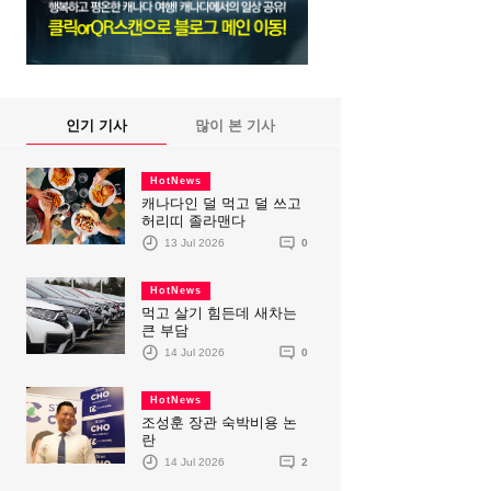
인기 기사
많이 본 기사
HotNews
캐나다인 덜 먹고 덜 쓰고
허리띠 졸라맨다
13 Jul 2026
0
HotNews
먹고 살기 힘든데 새차는
큰 부담
14 Jul 2026
0
HotNews
조성훈 장관 숙박비용 논
란
14 Jul 2026
2