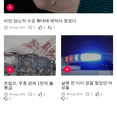
H
비만·당뇨약 수요 확대에 제약사 웃었다
06 Aug 2026
0
0
0
H
H
살해 전 이미 경찰 찾았던 여
트럼프, 무효 관세 1천억 불
성들
환급
06 Aug 2026
0
0
06 Aug 2026
0
0
0
0