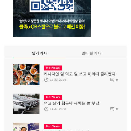
인기 기사
많이 본 기사
HotNews
캐나다인 덜 먹고 덜 쓰고 허리띠 졸라맨다
13 Jul 2026
0
HotNews
먹고 살기 힘든데 새차는 큰 부담
14 Jul 2026
0
HotNews