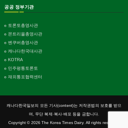
공공 정부기관
토론토총영사관
몬트리올총영사관
벤쿠버총영사관
캐나다한국대사관
KOTRA
민주평통토론토
재외통포협력센터
캐나다한국일보의 모든 기사(content)는 저작권법의 보호를 받으
며, 무단 복제·복사·배포 등을 금합니다.
Copyright © 2026 The Korea Times Dairy. All rights reserved.