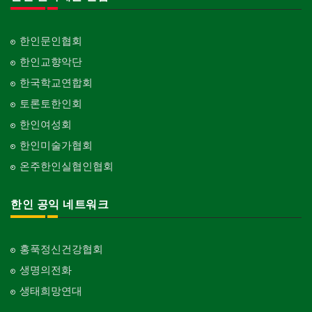
한인문인협회
한인교향악단
한국학교연합회
토론토한인회
한인여성회
한인미술가협회
온주한인실협인협회
한인 공익 네트워크
홍푹정신건강협회
생명의전화
생태희망연대