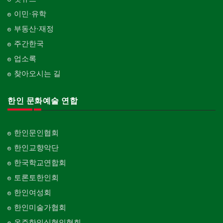
이민·유학
부동산·재정
주간한국
업소록
찾아오시는 길
한인 문화예술 연합
한인문인협회
한인교향악단
한국학교연합회
토론토한인회
한인여성회
한인미술가협회
온주한인실협인협회