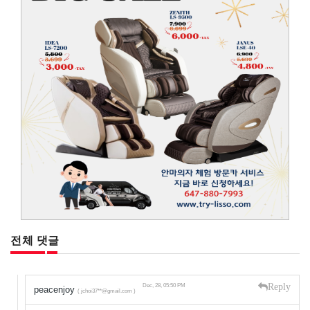
전체 댓글
Reply
Dec, 28, 05:50 PM
peacenjoy
( jchoi37**@gmail.com )