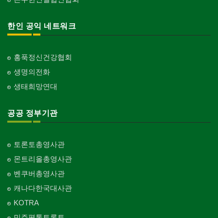
한인 공익 네트워크
홍푹정신건강협회
생명의전화
생태희망연대
공공 정부기관
토론토총영사관
몬트리올총영사관
벤쿠버총영사관
캐나다한국대사관
KOTRA
민주평통토론토