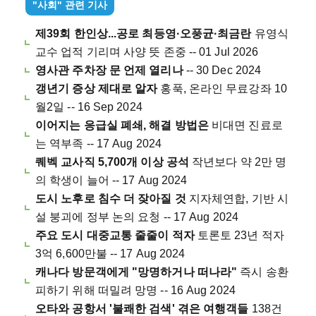
"사회" 관련 기사
제39회 한인상...공로 최등영·오풍균·최금란
유영식
교수 업적 기리며 사양 뜻 존중 -- 01 Jul 2026
영사관 주차장 문 언제 열리나
-- 30 Dec 2024
갱년기 증상 제대로 알자
홍푹, 온라인 무료강좌 10
월2일 -- 16 Sep 2024
이어지는 응급실 폐쇄, 해결 방법은
비대면 진료로
는 역부족 -- 17 Aug 2024
퀘벡 교사직 5,700개 이상 공석
작년보다 약 2만 명
의 학생이 늘어 -- 17 Aug 2024
도시 노후로 침수 더 잦아질 것
지자체연합, 기반 시
설 붕괴에 정부 논의 요청 -- 17 Aug 2024
주요 도시 대중교통 줄줄이 적자
토론토 23년 적자
3억 6,600만불 -- 17 Aug 2024
캐나다 방문객에게 "망명하거나 떠나라"
즉시 송환
피하기 위해 떠밀려 망명 -- 16 Aug 2024
오타와 공항서 '불쾌한 검색' 겪은 여행객들
138건