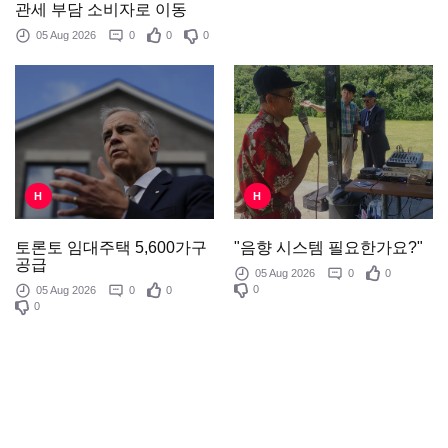
관세 부담 소비자로 이동
05 Aug 2026
0
0
0
H
H
"음향 시스템 필요한가요?"
토론토 임대주택 5,600가구
공급
05 Aug 2026
0
0
0
05 Aug 2026
0
0
0