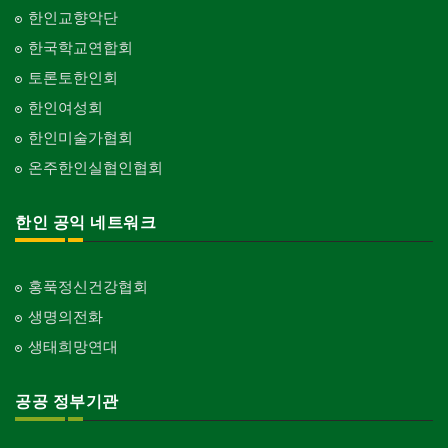
한인교향악단
한국학교연합회
토론토한인회
한인여성회
한인미술가협회
온주한인실협인협회
한인 공익 네트워크
홍푹정신건강협회
생명의전화
생태희망연대
공공 정부기관