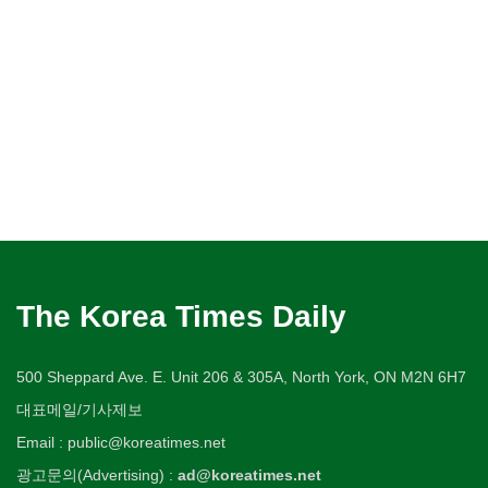
The Korea Times Daily
500 Sheppard Ave. E. Unit 206 & 305A, North York, ON M2N 6H7
대표메일/기사제보
Email : public@koreatimes.net
광고문의(Advertising) :
ad@koreatimes.net