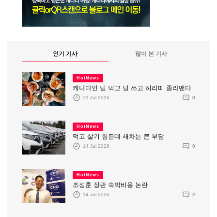
인기 기사
많이 본 기사
HotNews
캐나다인 덜 먹고 덜 쓰고 허리띠 졸라맨다
13 Jul 2026
0
HotNews
먹고 살기 힘든데 새차는 큰 부담
14 Jul 2026
0
HotNews
조성훈 장관 숙박비용 논란
14 Jul 2026
2