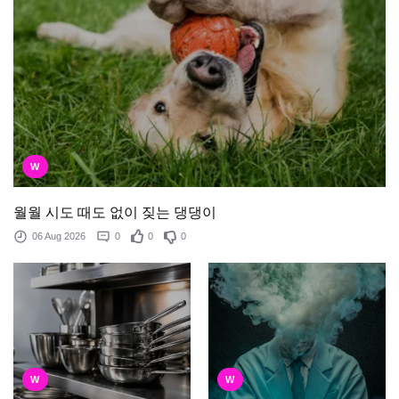
W
월월 시도 때도 없이 짖는 댕댕이
06 Aug 2026
0
0
0
W
W