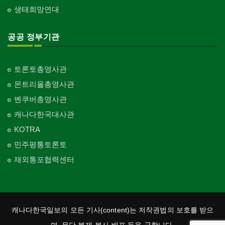
생태희망연대
공공 정부기관
토론토총영사관
몬트리올총영사관
벤쿠버총영사관
캐나다한국대사관
KOTRA
민주평통토론토
재외통포협력센터
캐나다한국일보의 모든 기사(content)는 저작권법의 보호를 받으
며, 무단 복제·복사·배포 등을 금합니다.