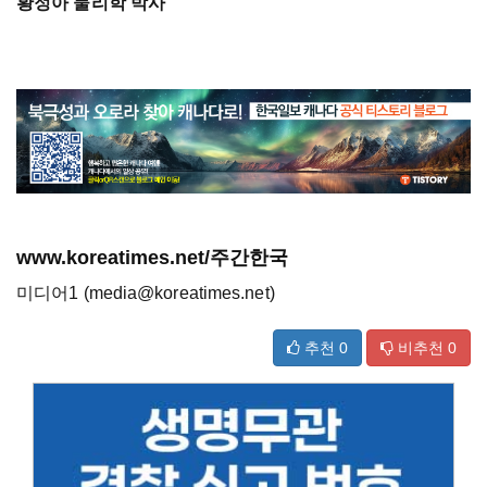
황정아 물리학 박사
www.koreatimes.net/주간한국
미디어1 (media@koreatimes.net)
추천
0
비추천
0