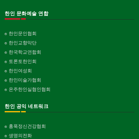
한인 문화예술 연합
한인문인협회
한인교향악단
한국학교연합회
토론토한인회
한인여성회
한인미술가협회
온주한인실협인협회
한인 공익 네트워크
홍푹정신건강협회
생명의전화