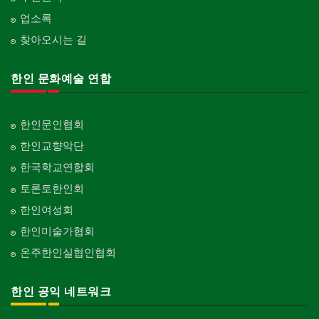
업소록
찾아오시는 길
한인 문화예술 연합
한인문인협회
한인교향악단
한국학교연합회
토론토한인회
한인여성회
한인미술가협회
온주한인실협인협회
한인 공익 네트워크