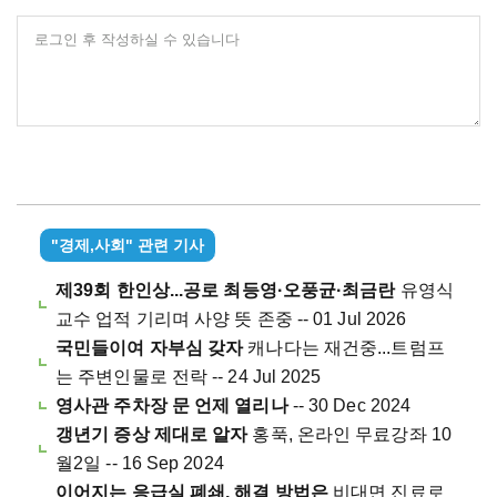
로그인 후 작성하실 수 있습니다
"경제,사회" 관련 기사
제39회 한인상...공로 최등영·오풍균·최금란
유영식
교수 업적 기리며 사양 뜻 존중 -- 01 Jul 2026
국민들이여 자부심 갖자
캐나다는 재건중...트럼프
는 주변인물로 전락 -- 24 Jul 2025
영사관 주차장 문 언제 열리나
-- 30 Dec 2024
갱년기 증상 제대로 알자
홍푹, 온라인 무료강좌 10
월2일 -- 16 Sep 2024
이어지는 응급실 폐쇄, 해결 방법은
비대면 진료로