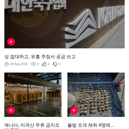
H
성 접대하고, 유흥 주점서 공금 쓰고
08 Aug 2026
0
0
0
H
H
불법 조개 채취 4명에...
캐나다, 미국산 주류 금지조