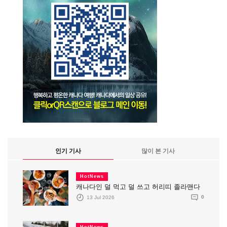
인기 기사
많이 본 기사
HotNews
캐나다인 덜 먹고 덜 쓰고 허리띠 졸라맨다
13 Jul 2026
0