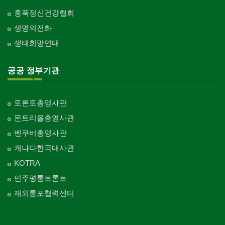
홍푹정신건강협회
생명의전화
생태희망연대
공공 정부기관
토론토총영사관
몬트리올총영사관
벤쿠버총영사관
캐나다한국대사관
KOTRA
민주평통토론토
재외통포협력센터