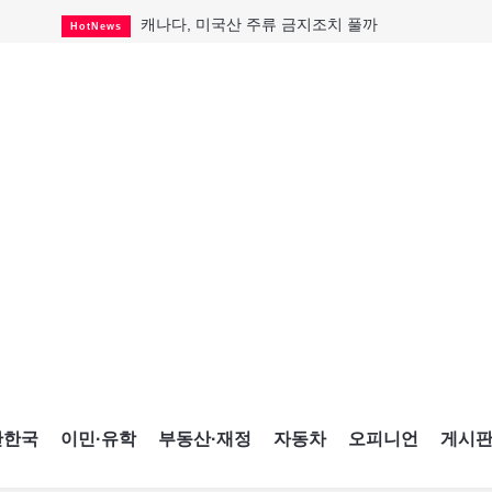
캐나다, 미국산 주류 금지조치 풀까
HotNews
제주 전국체전 10월16일 개막
CultureSports
퇴역 군용기, 산불 진화에 투입
HotNews
국세청 등 해킹 피해자 보상 청구 시작
HotNews
살사축제 총격 용의자 기소
HotNews
아동병원 직원 성범죄 혐의로 기소
HotNews
미국 영주권 수속 한인, 공항서 체포돼
HotNews
K-컬처 크루즈 타고 토론토 달군다
CultureSports
CNE에 한국의 맛과 멋 스며든다
HotNews
간한국
이민·유학
부동산·재정
자동차
오피니언
게시