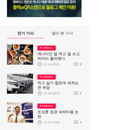
인기 기사
많이 본 기사
HotNews
캐나다인 덜 먹고 덜 쓰고
허리띠 졸라맨다
13 Jul 2026
0
HotNews
먹고 살기 힘든데 새차는
큰 부담
14 Jul 2026
0
HotNews
조성훈 장관 숙박비용 논
란
14 Jul 2026
2