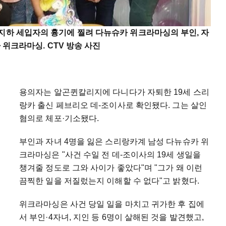
지하 세입자의 흉기에 찔려 다뉴슈카 위크라마싱의 부인, 자
자 위크라마싱. CTV 방송 사진
용의자는 알곤퀸칼리지에 다니다가 자퇴한 19세 스리
랑카 출신 페브리오 데-조이사로 확인됐다. 그는 살인
혐의로 체포
·
기소됐다.
부인과 자녀 4명을 잃은 스리랑카계 남성 다뉴슈카 위
크라마싱은 "사건 수일 전 데-조이사의 19세 생일을
챙겨줄 정도로 그와 사이가 좋았다"며 "그가 왜 이런
끔찍한 일을 저질렀는지 이해할 수 없다"고 밝혔다.
위크라마싱은 사건 당일 일을 마치고 귀가한 후 집에
서 부인
·
4자녀, 지인 등 6명이 살해된 것을 발견했고,