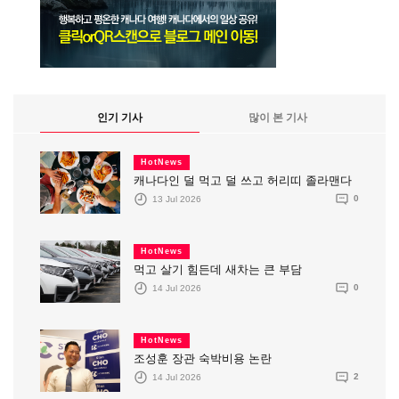
인기 기사
많이 본 기사
HotNews
캐나다인 덜 먹고 덜 쓰고 허리띠 졸라맨다
13 Jul 2026
0
HotNews
먹고 살기 힘든데 새차는 큰 부담
14 Jul 2026
0
HotNews
조성훈 장관 숙박비용 논란
14 Jul 2026
2