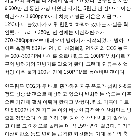
사용하여 과거를 더 자세히 살펴보고 있다. 연구진은 지난
6,600만 년 동안 가장 더웠던 시기는 5천만 년 전으로, 이산
화탄소가 1,600ppm까지 치솟고 평균 기온은 지금보다
12℃나 더 높았다가 이후 천천히 하락해 갔다는 사실을 확
인했다. 그리고 250만 년 전에는 이산화탄소가
270~280ppm으로 내려오며 빙하기가 시작되었다. 빙하 코
어로 측정된 80만년 전부터 산업혁명 전까지의 CO2 농도
는 200~300PPM 사이를 오르내렸고 그 100PPM 차이로 지
구의 빙하기와 간빙기를 일으켜 왔다. 그런데 인류는 산업
혁명 이후 불과 100년 만에 150PPM을 높여버린 것이다.
연구팀은 CO2가 두 배로 증가하면 지구 온도가 섭씨 5~8도
정도 상승할 것으로 예상하고 있으나 변화하는 속도는 아주
오랜 기간에 걸쳐 이뤄져 왔다고 밝혔다. 탄소 기록에 따르
면 5,600만 년 전 지구는 이와 비슷한 급격한 이산화탄소 방
출을 겪었으며, 이로 인해 생태계에 엄청난 변화가 일어났
고 이를 그 이전으로 돌리는 데 약 15만 년이 걸렸다. 과거의
이산화탄소 농도 변화는 급격한 화산활동, 거대 운석의 충