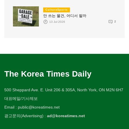
CultureSports
안 쓰는 물건, 어디서 팔까
13 Jul 2026
2
The Korea Times Daily
500 Sheppard Ave. E. Unit 206 & 305A, North York, ON M2N 6H7
대표메일/기사제보
Email : public@koreatimes.net
광고문의(Advertising) :
ad@koreatimes.net