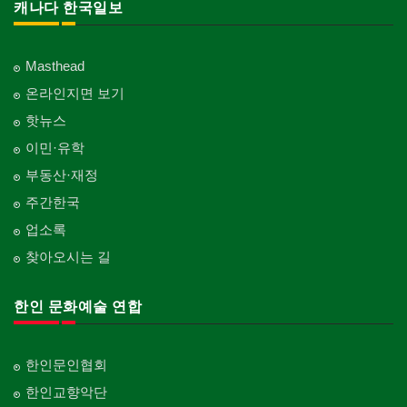
캐나다 한국일보
Masthead
온라인지면 보기
핫뉴스
이민·유학
부동산·재정
주간한국
업소록
찾아오시는 길
한인 문화예술 연합
한인문인협회
한인교향악단