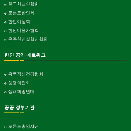
한국학교연합회
토론토한인회
한인여성회
한인미술가협회
온주한인실협인협회
한인 공익 네트워크
홍푹정신건강협회
생명의전화
생태희망연대
공공 정부기관
토론토총영사관