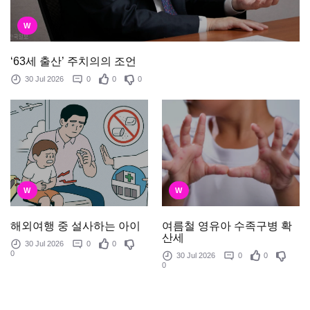
W
‘63세 출산’ 주치의의 조언
30 Jul 2026
0
0
0
W
W
여름철 영유아 수족구병 확
해외여행 중 설사하는 아이
산세
30 Jul 2026
0
0
0
30 Jul 2026
0
0
0