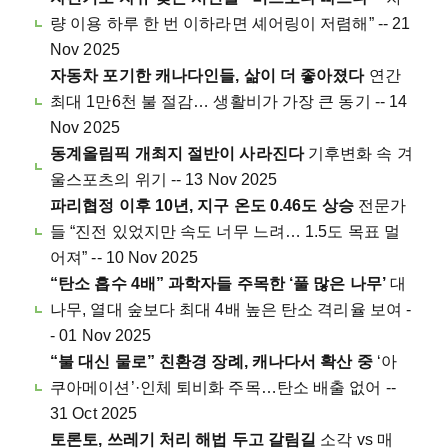
량 이용 하루 한 번 이하라면 셰어링이 저렴해” -- 21
Nov 2025
자동차 포기한 캐나다인들, 삶이 더 좋아졌다
연간
최대 1만6천 불 절감… 생활비가 가장 큰 동기 -- 14
Nov 2025
동계올림픽 개최지 절반이 사라진다
기후변화 속 겨
울스포츠의 위기 -- 13 Nov 2025
파리협정 이후 10년, 지구 온도 0.46도 상승
전문가
들 “진전 있었지만 속도 너무 느려… 1.5도 목표 멀
어져” -- 10 Nov 2025
“탄소 흡수 4배” 과학자들 주목한 ‘풀 많은 나무’
대
나무, 열대 숲보다 최대 4배 높은 탄소 격리율 보여 -
- 01 Nov 2025
“불 대신 물로” 친환경 장례, 캐나다서 확산 중
‘아
쿠아메이션’·인체 퇴비화 주목…탄소 배출 없어 --
31 Oct 2025
토론토, 쓰레기 처리 해법 두고 갈림길
소각 vs 매