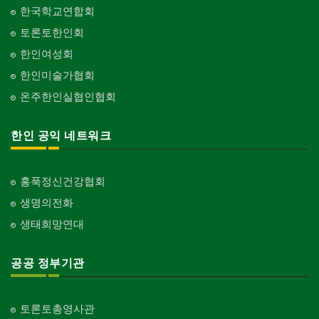
한국학교연합회
토론토한인회
한인여성회
한인미술가협회
온주한인실협인협회
한인 공익 네트워크
홍푹정신건강협회
생명의전화
생태희망연대
공공 정부기관
토론토총영사관