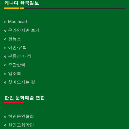
캐나다 한국일보
Masthead
온라인지면 보기
핫뉴스
이민·유학
부동산·재정
주간한국
업소록
찾아오시는 길
한인 문화예술 연합
한인문인협회
한인교향악단