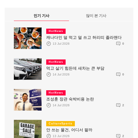
인기 기사
많이 본 기사
HotNews
캐나다인 덜 먹고 덜 쓰고 허리띠 졸라맨다
13 Jul 2026
0
HotNews
먹고 살기 힘든데 새차는 큰 부담
14 Jul 2026
0
HotNews
조성훈 장관 숙박비용 논란
14 Jul 2026
2
CultureSports
안 쓰는 물건, 어디서 팔까
13 Jul 2026
2