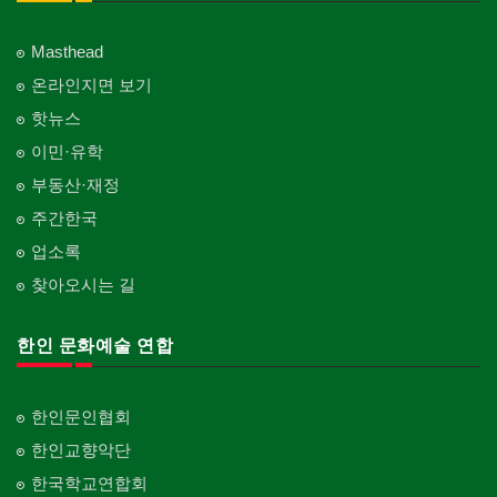
Masthead
온라인지면 보기
핫뉴스
이민·유학
부동산·재정
주간한국
업소록
찾아오시는 길
한인 문화예술 연합
한인문인협회
한인교향악단
한국학교연합회