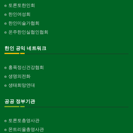
토론토한인회
한인여성회
한인미술가협회
온주한인실협인협회
한인 공익 네트워크
홍푹정신건강협회
생명의전화
생태희망연대
공공 정부기관
토론토총영사관
몬트리올총영사관