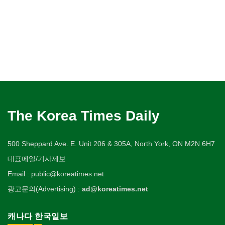
The Korea Times Daily
500 Sheppard Ave. E. Unit 206 & 305A, North York, ON M2N 6H7
대표메일/기사제보
Email : public@koreatimes.net
광고문의(Advertising) :
ad@koreatimes.net
캐나다 한국일보