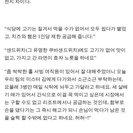
천지 차이다
.
“식당에 고기는 질겨서 먹을 수가 없어서 모두 씹다가 뱉었
고
,
치즈와 햄은
1
인당 제한 공급해 줍니다
.
”
“샌드위치
(
그 유명한 쿠바샌드위치
)
에도 고기가 없어 맛이
없고
,
가지고 간 라면이 효자 노릇을 하네요”
“좀 싹싹한 홀 서빙 여직원이 있어서 잘 대해주었더니 오늘
우리 팀의 미스터 김에게 다가와서 소근소근 부탁하는데
,
요플레
3
병만 매일 식탁에 놔두고 가달라고 하네요
.
세 살배
기 애가 있어서 간식으로 이걸 꼭 먹이고 싶은데 시장에서
는 구할 수도 없고 리조트에서나 공급하는 것인데
,
함부로
손을 댔다가는 그 즉시 해고가 되니 손님이 먹다가 남은 것
을 슬쩍 할 수밖에 없다고 하네요
.
허허
~!
”