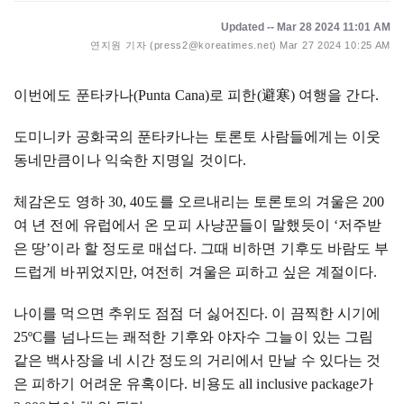
Updated -- Mar 28 2024 11:01 AM
연지원 기자 (press2@koreatimes.net)
Mar 27 2024 10:25 AM
이번에도 푼타카나
(Punta Cana)
로 피한
(
避寒
)
여행을 간다
.
도미니카 공화국의 푼타카나는 토론토 사람들에게는 이웃
동네만큼이나 익숙한 지명일 것이다
.
체감온도 영하
30, 40
도를 오르내리는 토론토의 겨울은
200
여 년 전에 유럽에서 온 모피 사냥꾼들이 말했듯이 ‘저주받
은 땅’이라 할 정도로 매섭다
.
그때 비하면 기후도 바람도 부
드럽게 바뀌었지만
,
여전히 겨울은 피하고 싶은 계절이다
.
나이를 먹으면 추위도 점점 더 싫어진다
.
이 끔찍한 시기에
25
º
C
를 넘나드는 쾌적한 기후와 야자수 그늘이 있는 그림
같은 백사장을 네 시간 정도의 거리에서 만날 수 있다는 것
은 피하기 어려운 유혹이다
.
비용도
all inclusive package
가