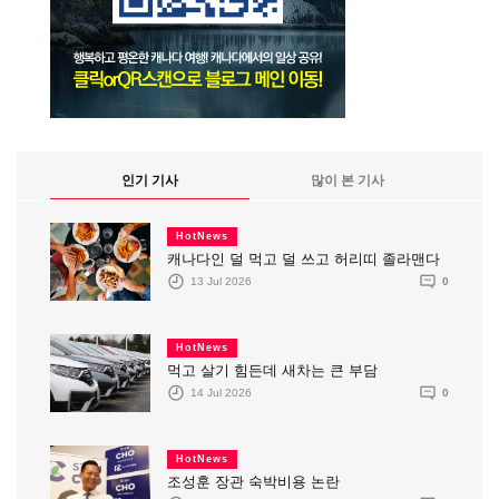
인기 기사
많이 본 기사
HotNews
캐나다인 덜 먹고 덜 쓰고 허리띠 졸라맨다
13 Jul 2026
0
HotNews
먹고 살기 힘든데 새차는 큰 부담
14 Jul 2026
0
HotNews
조성훈 장관 숙박비용 논란