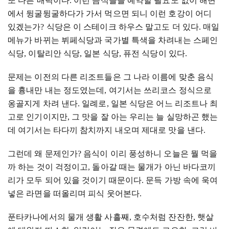
또 다른 매력이다
.
이런 음식들을 예약할 필요도 없이 해변
에서 뒹굴뒹굴하다가 가서 먹으면 되니 이런 호강이 어디
있겠는가
?
식당은 이 스테이크 하우스 말고도 더 있다
.
매일
메뉴가 바뀌는 뷔페식당과 국가별 특색을 차려내는 스페인
식당
,
이탈리안 식당
,
일본 식당
,
퓨전 식당이 있다
.
문제는 이전의 다른 리조트들은 그 나라 이름에 맞춘 음식
을 흉내만 내는 정도였는데
,
여기서는 쓰리코스 정식으로
옹골지게 차려 낸다
.
일례로
,
일본 식당은 어느 리조트나 최
고로 인기이지만
,
그 맛을 잘 아는 우리는 늘 실망하곤 했는
데 여기서는 타다끼 참치까지 내오며 제대로 맛을 낸다
.
그런데 왜 문제인가
?
음식이 이리 풍성하니 오늘은 뭘 먹을
까 하는 것이 걱정이고
,
돌아갈 때는 물개가 아닌 바다코끼
리가 모두 되어 있을 것이기 때문이다
.
문득 가방 속에 욱여
넣은 라면을 떠올리며 피식 웃어본다
.
푼타카나에서의 물개 생활 사흘째
,
호수처럼 잔잔한
,
햇살