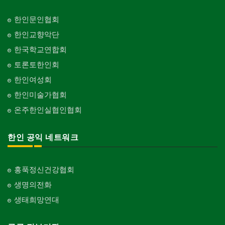
한인문인협회
한인교향악단
한국학교연합회
토론토한인회
한인여성회
한인미술가협회
온주한인실협인협회
한인 공익 네트워크
홍푹정신건강협회
생명의전화
생태희망연대