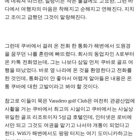
에 데워져 따스한
,
일렁이는 작은 물결에도 고요한
,
그런 바
다에서 여행자의 마음은 착해지고 순해지고 연해진다
.
지치
고 조이고 급했던 그것이 말랑해진다
.
그런데 쿠바에서 걸려 온 전화 한 통화가 해변에서 도원경
을 꿈꾸던 나를 혼란에 빠뜨렸다
.
회사의 동업자인
A
로부터
온 카톡 전화였는데
,
그는 나보다 삼일 먼저 쿠바로 골프 여
행을 떠났었다
.
바로 옆 나라에 온 것을 환영한다고 전화를
한 것인데
,
통화감이 안 좋아서 어렵게 알아들은 내용은 온
통 쿠바에 대한 고발이라고 봐야 할 것이다
.
참고로 이들이 묵은
Varadero golf Club
은 여전히 관광산업에
사활을 거는 쿠바에서 최고의 시설이고 쿠바에서는 사실상
유일한 골프 리조트이자
5
성급 호텔인데
,
인터넷은 로비에
서만 되고 그것도 여권을 맡기고 나서야 개통이 되었다고
한다
.
Wifi
가 해변에서도 팡팡 터지는 여기 도미니카하고는