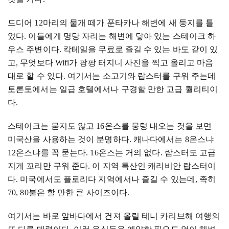
드디어
12
마리의 물개 떼가 푼타카나 해변에 새 둥지를 틀
었다
.
이들에게 명당 자리는 해변에 닿아 있는 스테이크 하
우스 주변이다
.
칵테일을 무료로 즐길 수 있는 바도 같이 있
고
,
무엇보다
Wifi
가 팡팡 터지니 사진을 찍고 올리고 마음
대로 할 수 있다
.
여기서는 소고기와 랍스터를 구워 주는데
토론토에서는 일급 호텔에서나 구경할 만한 고급 퀄리티이
다
.
스테이크는 묻지도 않고
16
온스를 뭉텅 내오는 것을 보면
미국산을 사용하는 것이 분명하다
.
캐나다에서는
8
온스냐
12
온스냐를 꼭 묻는다
. 16
온스는 거의 없다
.
랍스터도 고급
지게 꼬리만 구워 준다
.
이 지역 특산인 캐리비안 랍스터이
다
.
미국에서도 플로리다 지역에서나 즐길 수 있는데
,
족히
70, 80
불은 할 만한 큰 사이즈이다
.
여기서는 바로 앞바다에서 건져 올릴 테니 카리브해 여행의