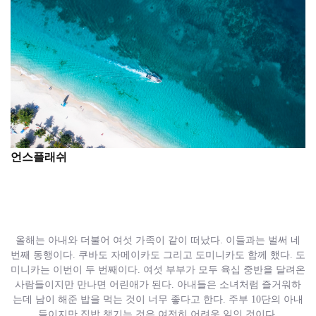
언스플래쉬
올해는 아내와 더불어 여섯 가족이 같이 떠났다
.
이들과는 벌써 네
번째 동행이다
.
쿠바도 자메이카도 그리고 도미니카도 함께 했다
.
도
미니카는 이번이 두 번째이다
.
여섯 부부가 모두 육십 중반을 달려온
사람들이지만 만나면 어린애가 된다
.
아내들은 소녀처럼 즐거워하
는데 남이 해준 밥을 먹는 것이 너무 좋다고 한다
.
주부
10
단의 아내
들이지만 집밥 챙기는 것은 여전히 어려운 일인 것이다
.