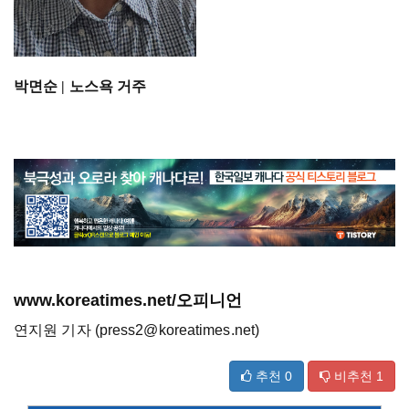
박면순 | 노스욕 거주
www.koreatimes.net/오피니언
연지원 기자 (press2@koreatimes.net)
추천
0
비추천
1