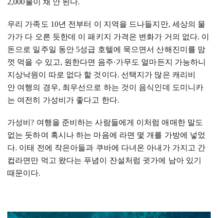
2,000
불이 채 안 된다
.
우리 가족도
10
년 전부터 이 지역을 드나들지만
,
세상의 물
가가 다 오른 듯한데 이 패키지 가격은 변화가 거의 없다
.
이
돈으로 일주일 동안
5
성급 호텔에 묵으면서 산해진미를 맘
껏 먹을 수 있고
,
원한다면 음주·가무도 얼마든지 가능하니
지상낙원이 따로 없다 할 것이다
.
선택지가 많은 캐리비
안 여행의 경우
,
최우선으로 하는 것이 음식인데 도미니카
는 여전히 가성비가 좋다고 한다
.
가성비
?
여행을 준비하는 사람들에게 이처럼 애매한 말도
없는 듯하여 혹시나 하는 마음에 라면 몇 개를 가방에 넣었
다
.
이태 전에 작은아들과 쿠바에 다녀온 아내가 가지고 간
컵라면만 먹고 왔다는 푸념이 잔설처럼 귓가에 남아 있기
때문이다
.