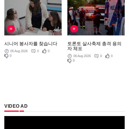
H
H
토론토 살사축제 총격 용의
시니어 봉사자를 찾습니다
자 체포
05 Aug 2026
0
0
0
06 Aug 2026
0
0
0
VIDEO AD