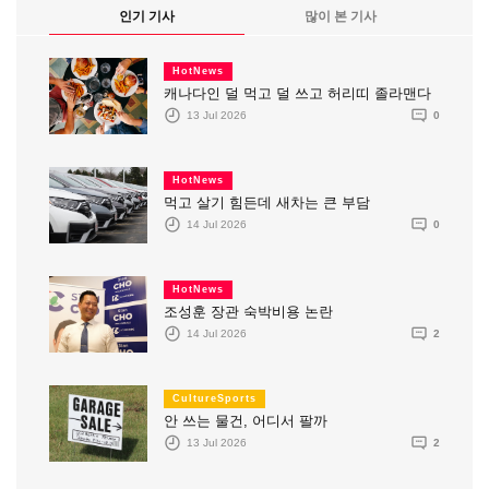
인기 기사
많이 본 기사
HotNews
캐나다인 덜 먹고 덜 쓰고 허리띠 졸라맨다
13 Jul 2026
0
HotNews
먹고 살기 힘든데 새차는 큰 부담
14 Jul 2026
0
HotNews
조성훈 장관 숙박비용 논란
14 Jul 2026
2
CultureSports
안 쓰는 물건, 어디서 팔까
13 Jul 2026
2