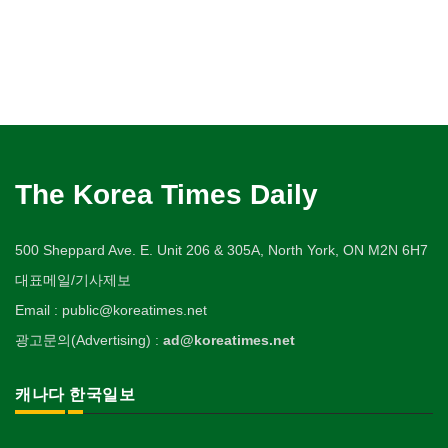
The Korea Times Daily
500 Sheppard Ave. E. Unit 206 & 305A, North York, ON M2N 6H7
대표메일/기사제보
Email : public@koreatimes.net
광고문의(Advertising) :
ad@koreatimes.net
캐나다 한국일보