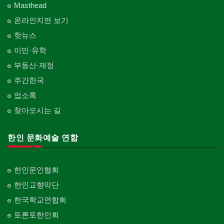
Masthead
온라인지면 보기
핫뉴스
이민·유학
부동산·재정
주간한국
업소록
찾아오시는 길
한인 문화예술 연합
한인문인협회
한인교향악단
한국학교연합회
토론토한인회