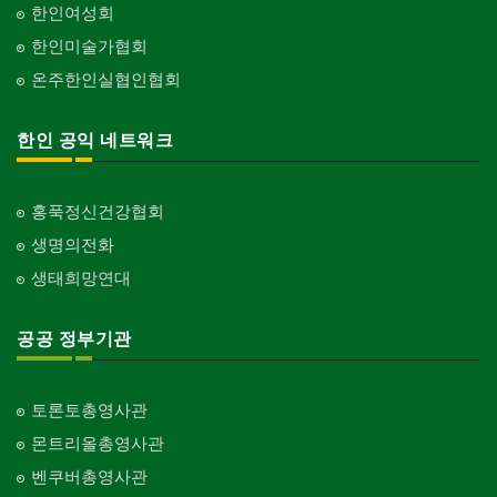
한인여성회
한인미술가협회
온주한인실협인협회
한인 공익 네트워크
홍푹정신건강협회
생명의전화
생태희망연대
공공 정부기관
토론토총영사관
몬트리올총영사관
벤쿠버총영사관