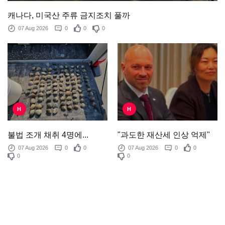
캐나다, 미국산 주류 금지조치 풀까
07 Aug 2026
0
0
0
H
H
"과도한 재산세 인상 억제"
불법 조개 채취 4명에...
07 Aug 2026
0
0
07 Aug 2026
0
0
0
0