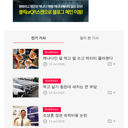
인기 기사
많이 본 기사
HotNews
캐나다인 덜 먹고 덜 쓰고 허리띠 졸라맨다
13 Jul 2026
0
HotNews
먹고 살기 힘든데 새차는 큰 부담
14 Jul 2026
0
HotNews
조성훈 장관 숙박비용 논란
14 Jul 2026
2