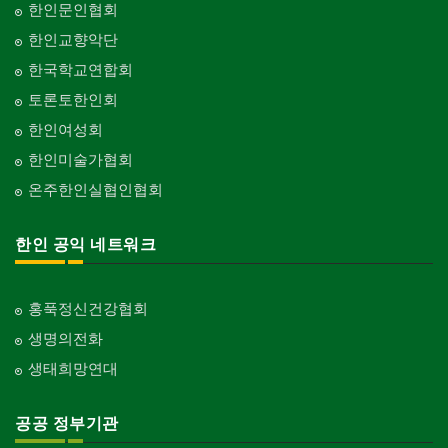
한인문인협회
한인교향악단
한국학교연합회
토론토한인회
한인여성회
한인미술가협회
온주한인실협인협회
한인 공익 네트워크
홍푹정신건강협회
생명의전화
생태희망연대
공공 정부기관