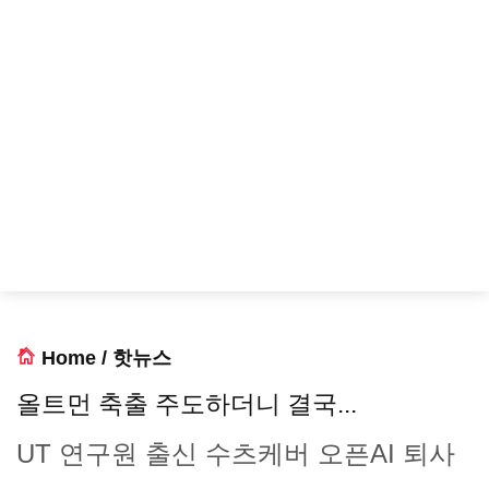
Home
/
핫뉴스
올트먼 축출 주도하더니 결국...
UT 연구원 출신 수츠케버 오픈AI 퇴사