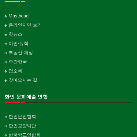
Masthead
온라인지면 보기
핫뉴스
이민·유학
부동산·재정
주간한국
업소록
찾아오시는 길
한인 문화예술 연합
한인문인협회
한인교향악단
한국학교연합회