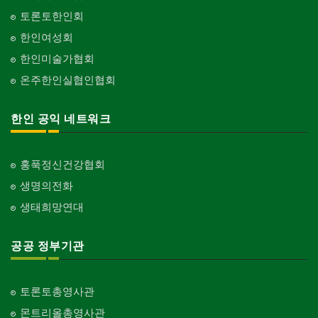
토론토한인회
한인여성회
한인미술가협회
온주한인실협인협회
한인 공익 네트워크
홍푹정신건강협회
생명의전화
생태희망연대
공공 정부기관
토론토총영사관
몬트리올총영사관