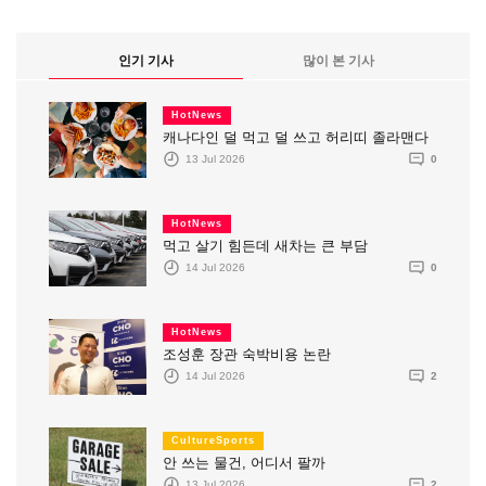
인기 기사
많이 본 기사
HotNews
캐나다인 덜 먹고 덜 쓰고 허리띠 졸라맨다
13 Jul 2026
0
HotNews
먹고 살기 힘든데 새차는 큰 부담
14 Jul 2026
0
HotNews
조성훈 장관 숙박비용 논란
14 Jul 2026
2
CultureSports
안 쓰는 물건, 어디서 팔까
13 Jul 2026
2