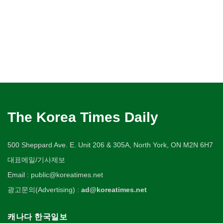
The Korea Times Daily
500 Sheppard Ave. E. Unit 206 & 305A, North York, ON M2N 6H7
대표메일/기사제보
Email : public@koreatimes.net
광고문의(Advertising) :
ad@koreatimes.net
캐나다 한국일보