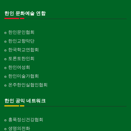
한인 문화예술 연합
한인문인협회
한인교향악단
한국학교연합회
토론토한인회
한인여성회
한인미술가협회
온주한인실협인협회
한인 공익 네트워크
홍푹정신건강협회
생명의전화