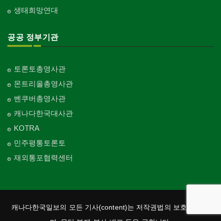
생태희망연대
공공 정부기관
토론토총영사관
몬트리올총영사관
벤쿠버총영사관
캐나다한국대사관
KOTRA
민주평통토론토
재외통포협력센터
캐나다한국일보의 모든 기사(content)는 저작권법의 보호를 받으