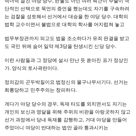
덕더덕 걸친 야당 당수, 한둘도 아닌 여러 측근이 주줄이 극
단적인 선택으로 묵언의 증언을 했는데도 자기를 구속하려
는 검찰을 성토해서 선거에서 대승을 한 야당 당수. 대학의
법학 교수이면서 불법으로 대학의 학사를 어지럽혀 놓고
법무부장관까지 되고도 법을 조소하다가 유죄 판결을 받고
도 국민 뒤에 숨어 일약 제3당을 탄생시킨 신당 당수.
이런 사람들과 그 정당에 설사 만난 듯 쏟아진 표가 정상인
가. 양식의 토사곽란이다.
정의감의 곤두박질이요 법정신의 물구나무서기다. 선거는
희롱당하고 민주주의는 창피하다.
게다가 야당 당수의 경우, 독재 타도를 외치면서도 자기는
개인의 보신과 영달을 위해 주위의 비판을 아랑곳하지 않고
선거 과정에서 당내 독재를 감행하고, 거대 야당을 만들어
주었더니 여당이 반대하는 법만 골라 통과시키는