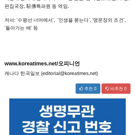
편집국장, 駐佛특파원 등 역임.
저서: '수평선 너머에서', '인생을 묻는다', '명문장의 조건',
'돌아가는 배' 등
www.koreatimes.net/오피니언
캐나다 한국일보 (editorial@koreatimes.net)
추천
0
비추천
0