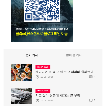
인기 기사
많이 본 기사
HotNews
캐나다인 덜 먹고 덜 쓰고 허리띠 졸라맨다
13 Jul 2026
0
HotNews
먹고 살기 힘든데 새차는 큰 부담
14 Jul 2026
0