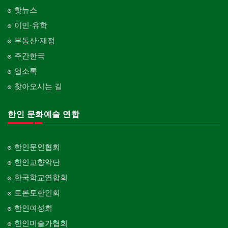
핫뉴스
이민·유학
부동산·재정
주간한국
업소록
찾아오시는 길
한인 문화예술 연합
한인문인협회
한인교향악단
한국학교연합회
토론토한인회
한인여성회
한인미술가협회