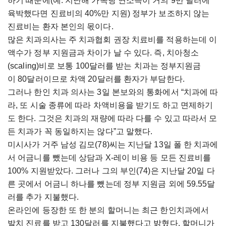
하기 때문에
(예: 지난해 가족당 연소득이 거의 9만 달러에
육박했다면 진료비의 40%만 지원) 정부가 보조하지 않는
진료비는 환자 본인의 몫이다.
많은 치과의사는 주 치과협회 권장 치료비를 적용하는데 이
액수가 정부 지원금과 차이가 날 수 있다. 즉, 치아청소
(scaling)비로 보통 100달러를 받는 치과는 정부지원금
이 80달러이므로 차액 20달러를 환자가 부담한다.
그러나 한인
치과 의사는 3일 본보와의 통화에서 “치과에 따
라, 또 시술 종류에 따라 차액비용을 받기도 하고 면제하기
도 한다. 그것은 치과의 재량에 따라 다를 수 있고 따라서 모
든 치과가 꼭 동일하지는 않다”고 말했다.
미시사가 거주 남성 김모
(78)씨
는
지난
달
13
일
폴 한 치과에
서
어금니를
뺐는데
상담과
X-
레이 비용 등 모든 진료비를
100%
지원받았다
. 그러나
그의
부인
(74)
은
지난달
20
일
다
른 곳에서 어금니
하나를
뺐는데 정부 지원금 외에
59.55달
러
를 추가 지불했다
.
온라인에 등장한 또 한 분의
할머니는
최근 한인치과에서
발치 진료를 받고
130달러를
지불했다고 밝혔다.
할머니가