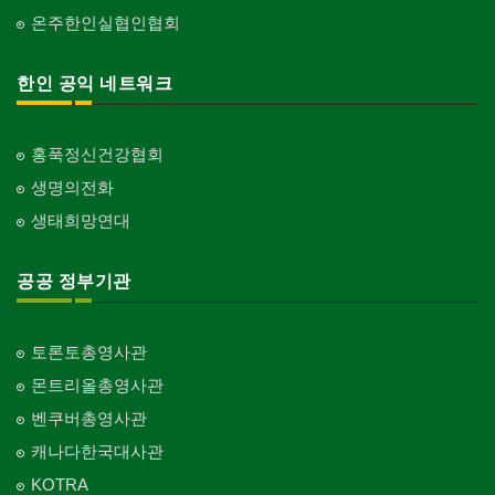
온주한인실협인협회
한인 공익 네트워크
홍푹정신건강협회
생명의전화
생태희망연대
공공 정부기관
토론토총영사관
몬트리올총영사관
벤쿠버총영사관
캐나다한국대사관
KOTRA