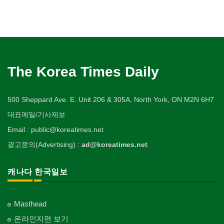
The Korea Times Daily
500 Sheppard Ave. E. Unit 206 & 305A, North York, ON M2N 6H7
대표메일/기사제보
Email : public@koreatimes.net
광고문의(Advertising) :
ad@koreatimes.net
캐나다 한국일보
Masthead
온라인지면 보기