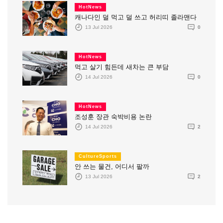
HotNews
캐나다인 덜 먹고 덜 쓰고 허리띠 졸라맨다
13 Jul 2026
0
HotNews
먹고 살기 힘든데 새차는 큰 부담
14 Jul 2026
0
HotNews
조성훈 장관 숙박비용 논란
14 Jul 2026
2
CultureSports
안 쓰는 물건, 어디서 팔까
13 Jul 2026
2