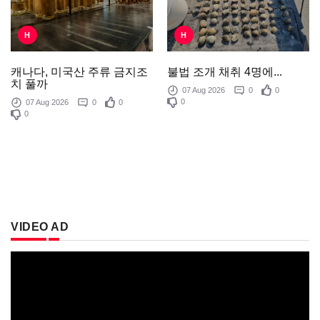
H
H
불법 조개 채취 4명에...
캐나다, 미국산 주류 금지조
치 풀까
07 Aug 2026
0
0
0
07 Aug 2026
0
0
0
VIDEO AD