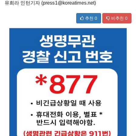
유희라 인턴기자 (press1@koreatimes.net)
추천
0
비추천
0