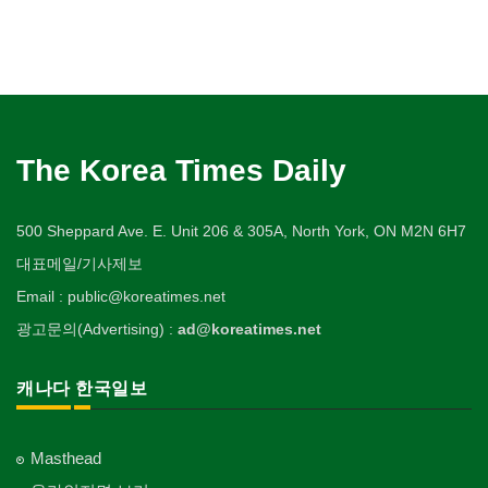
The Korea Times Daily
500 Sheppard Ave. E. Unit 206 & 305A, North York, ON M2N 6H7
대표메일/기사제보
Email : public@koreatimes.net
광고문의(Advertising) :
ad@koreatimes.net
캐나다 한국일보
Masthead