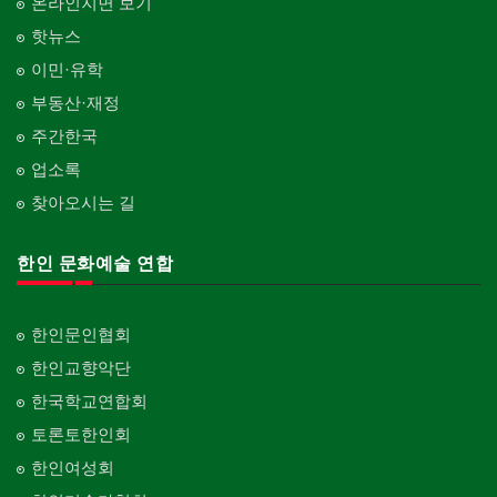
온라인지면 보기
핫뉴스
이민·유학
부동산·재정
주간한국
업소록
찾아오시는 길
한인 문화예술 연합
한인문인협회
한인교향악단
한국학교연합회
토론토한인회
한인여성회