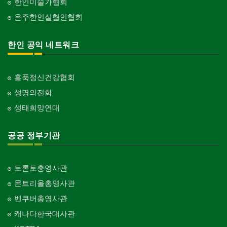
한인미술가협회
온주한인실협인협회
한인 공익 네트워크
홍푹정신건강협회
생명의전화
생태희망연대
공공 정부기관
토론토총영사관
몬트리올총영사관
벤쿠버총영사관
캐나다한국대사관