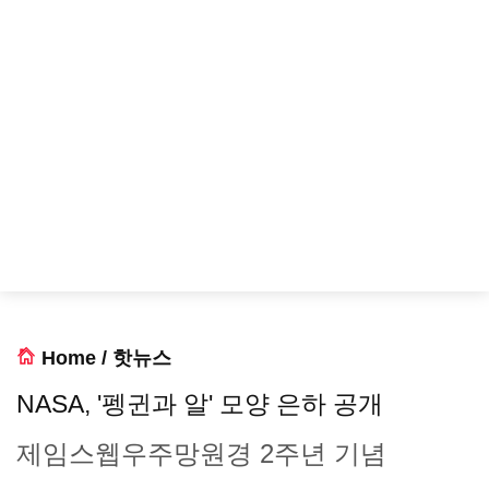
Home
/
핫뉴스
NASA, '펭귄과 알' 모양 은하 공개
제임스웹우주망원경 2주년 기념