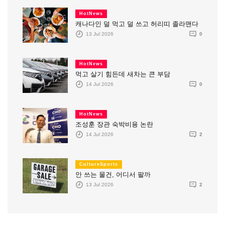
HotNews
캐나다인 덜 먹고 덜 쓰고 허리띠 졸라맨다
13 Jul 2026
0
HotNews
먹고 살기 힘든데 새차는 큰 부담
14 Jul 2026
0
HotNews
조성훈 장관 숙박비용 논란
14 Jul 2026
2
CultureSports
안 쓰는 물건, 어디서 팔까
13 Jul 2026
2