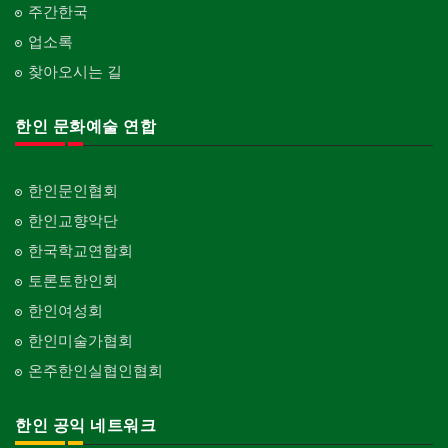
주간한국
업소록
찾아오시는 길
한인 문화예술 연합
한인문인협회
한인교향악단
한국학교연합회
토론토한인회
한인여성회
한인미술가협회
온주한인실협인협회
한인 공익 네트워크