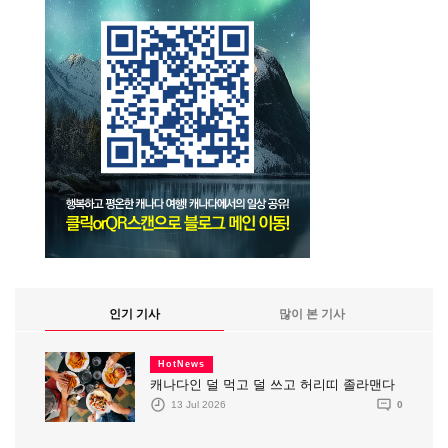
인기 기사
많이 본 기사
HotNews
캐나다인 덜 먹고 덜 쓰고 허리띠 졸라맨다
13 Jul 2026
0