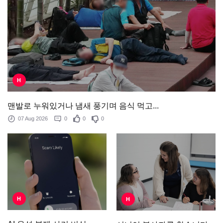
H
맨발로 누워있거나 냄새 풍기며 음식 먹고...
07 Aug 2026
0
0
0
H
H