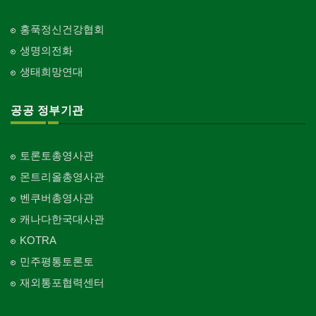
홍푹정신건강협회
생명의전화
생태희망연대
공공 정부기관
토론토총영사관
몬트리올총영사관
벤쿠버총영사관
캐나다한국대사관
KOTRA
민주평통토론토
재외통포협력센터