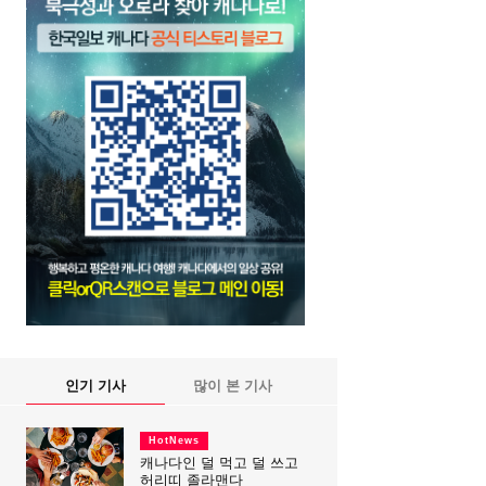
인기 기사
많이 본 기사
HotNews
캐나다인 덜 먹고 덜 쓰고
허리띠 졸라맨다