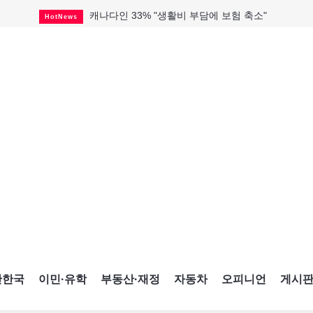
캐나다인 33% "생활비 부담에 보험 축소"
HotNews
해외 수감 한국인 4년 새 25% 늘어
HotNews
"마약 범죄에 연루됐으니 돈 보내라"
HotNews
토론토 살사축제 총격 용의자 체포
HotNews
GTA 주택거래 전년비 0.9%↓, 전월비 3.2%↑
RealtyFinancing
미시사가서 경찰 수사 중 총격 발생
HotNews
미 총영사관 총격 용의자 2명 체포
HotNews
세계 10대 구조물서 내려오는 CN타워
CultureSports
블루어노인회, 쏠쏠한 지원금 확보
HotNews
간한국
이민·유학
부동산·재정
자동차
오피니언
게시