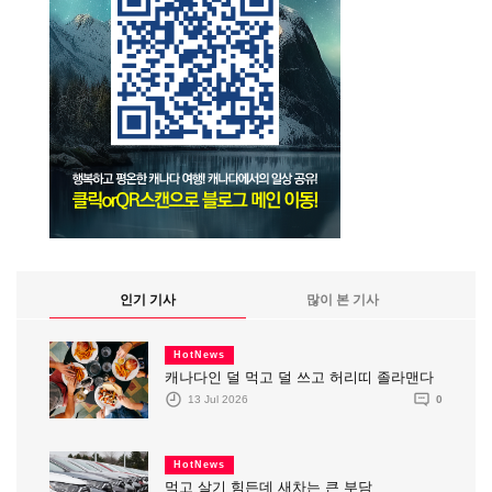
인기 기사
많이 본 기사
HotNews
캐나다인 덜 먹고 덜 쓰고 허리띠 졸라맨다
13 Jul 2026
0
HotNews
먹고 살기 힘든데 새차는 큰 부담