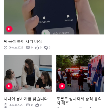
H
AI 음성 복제 사기 비상
06 Aug 2026
0
0
0
H
H
토론토 살사축제 총격 용의
시니어 봉사자를 찾습니다
자 체포
05 Aug 2026
0
0