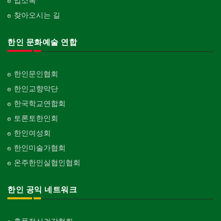
업소록
찾아오시는 길
한인 문화예술 연합
한인문인협회
한인교향악단
한국학교연합회
토론토한인회
한인여성회
한인미술가협회
온주한인실협인협회
한인 공익 네트워크