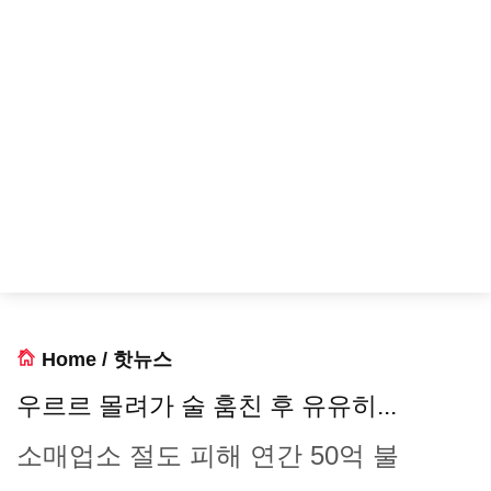
Home
/
핫뉴스
우르르 몰려가 술 훔친 후 유유히...
소매업소 절도 피해 연간 50억 불