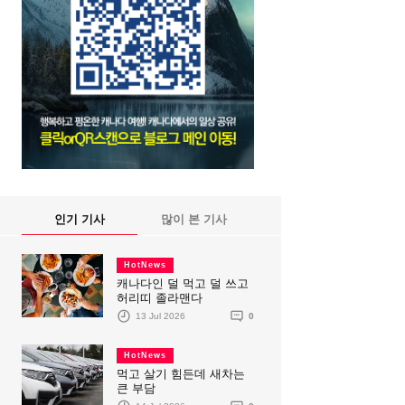
인기 기사
많이 본 기사
HotNews
캐나다인 덜 먹고 덜 쓰고
허리띠 졸라맨다
13 Jul 2026
0
HotNews
먹고 살기 힘든데 새차는
큰 부담