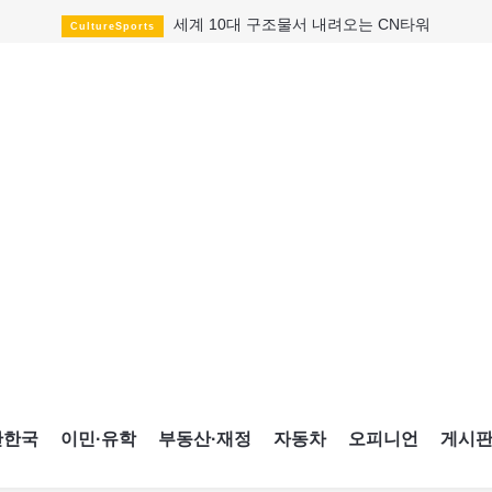
세계 10대 구조물서 내려오는 CN타워
CultureSports
이민자의 삶을 문학적 이야기로
CultureSports
미 총영사관 총격 용의자 2명 체포
HotNews
캐나다 공룡 화석, 주화로 탄생
CultureSports
"벌써 내년 여름이 기다려진다"
CultureSports
블루어노인회, 쏠쏠한 지원금 확보
HotNews
캐나다인 33% "생활비 부담에 보험 축소"
HotNews
"마약 범죄에 연루됐으니 돈 보내라"
HotNews
토론토 살사축제 총격 용의자 체포
HotNews
간한국
이민·유학
부동산·재정
자동차
오피니언
게시