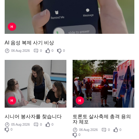
H
AI 음성 복제 사기 비상
06 Aug 2026
0
0
0
H
H
토론토 살사축제 총격 용의
시니어 봉사자를 찾습니다
자 체포
05 Aug 2026
0
0
0
06 Aug 2026
0
0
0