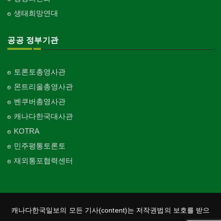
생태희망연대
공공 정부기관
토론토총영사관
몬트리올총영사관
벤쿠버총영사관
캐나다한국대사관
KOTRA
민주평통토론토
재외통포협력센터
캐나다한국일보의 모든 기사(content)는 저작권법의 보호를 받으