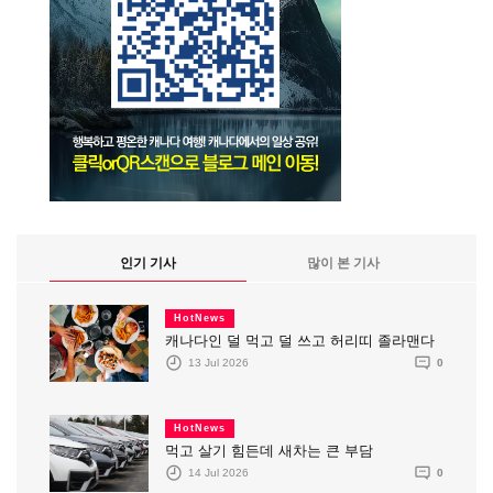
인기 기사
많이 본 기사
HotNews
캐나다인 덜 먹고 덜 쓰고 허리띠 졸라맨다
13 Jul 2026
0
HotNews
먹고 살기 힘든데 새차는 큰 부담
14 Jul 2026
0