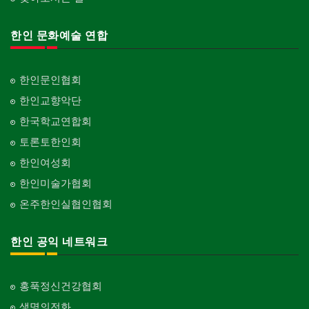
한인 문화예술 연합
한인문인협회
한인교향악단
한국학교연합회
토론토한인회
한인여성회
한인미술가협회
온주한인실협인협회
한인 공익 네트워크
홍푹정신건강협회
생명의전화