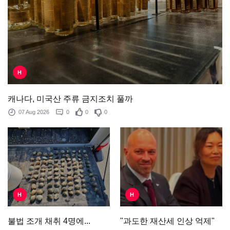
H
캐나다, 미국산 주류 금지조치 풀까
07 Aug 2026
0
0
0
H
H
"과도한 재산세 인상 억제"
불법 조개 채취 4명에...