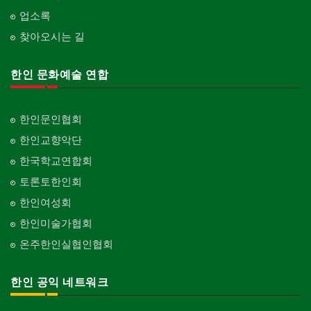
업소록
찾아오시는 길
한인 문화예술 연합
한인문인협회
한인교향악단
한국학교연합회
토론토한인회
한인여성회
한인미술가협회
온주한인실협인협회
한인 공익 네트워크