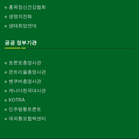
홍푹정신건강협회
생명의전화
생태희망연대
공공 정부기관
토론토총영사관
몬트리올총영사관
벤쿠버총영사관
캐나다한국대사관
KOTRA
민주평통토론토
재외통포협력센터