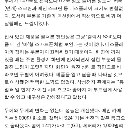
두께가 14.9㎜로 전작보다 0.2㎜ 정도 줄어든 정도다. 커버
(덮개) 스크린과 메인 스크린 등 디스플레이 크기도 변함없
다. 모서리 부분을 기존의 곡선형에서 직선형으로 바꿔 더
날렵해진 느낌이었다.
접혀 있던 제품을 펼쳐본 첫인상은 그냥 ‘갤럭시 S24’보다
좀 더 긴 ‘바’형 스마트폰처럼 보인다는 것이었다. 디스플레
이의 접히는 부분이 매끄러워졌기 때문이다. 화면이 꺼져
있을 때는 주변 환경이 화면에 반사되면서 접힌 부분의 물
결진 느낌이 또렷하지만, 화면이 켜진 상태로 정면으로 바
라보면 구별이 어려웠다. 제품을 열고 닫을 때 나타날 것으
로 예상됐던 뻑뻑한 느낌도 없었다. 삼성전자 관계자는 “’듀
얼 레일 힌지’가 이전 시리즈보다 좋아져 더 부드럽게 사용
할 수 있고 내구성은 강해졌다”고 말했다.
두께와 무게의 변화는 없는데 성능은 개선됐다. 메인 카메
라는 5,000만 화소로 ‘갤럭시 S24’ 기본 버전과 같은 등급으
로 올라왔다. 램이 12기가바이트(GB), 배터리가 4,000밀리