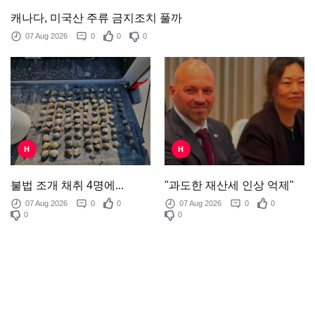
캐나다, 미국산 주류 금지조치 풀까
07 Aug 2026
0
0
0
H
H
"과도한 재산세 인상 억제"
불법 조개 채취 4명에...
07 Aug 2026
0
0
07 Aug 2026
0
0
0
0