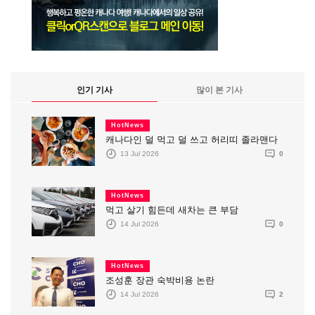
인기 기사
많이 본 기사
HotNews
캐나다인 덜 먹고 덜 쓰고 허리띠 졸라맨다
13 Jul 2026
0
HotNews
먹고 살기 힘든데 새차는 큰 부담
14 Jul 2026
0
HotNews
조성훈 장관 숙박비용 논란
14 Jul 2026
2