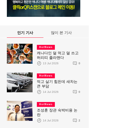
인기 기사
많이 본 기사
HotNews
캐나다인 덜 먹고 덜 쓰고
허리띠 졸라맨다
13 Jul 2026
0
HotNews
먹고 살기 힘든데 새차는
큰 부담
14 Jul 2026
0
HotNews
조성훈 장관 숙박비용 논
란
14 Jul 2026
2