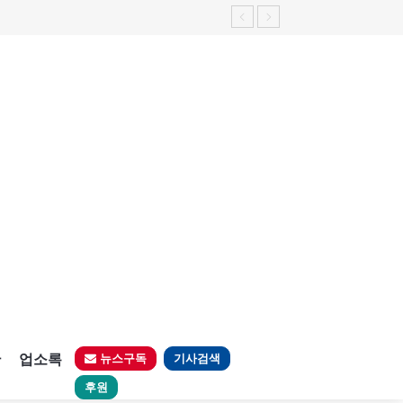
판
업소록
뉴스구독
기사검색
후원