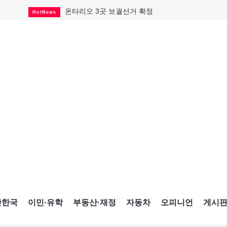
온타리오 3곳 보궐선거 확정
HotNews
캐나다·미국 교역 20억 불 감소
HotNews
온타리오 공공기관 8곳 감사
HotNews
국내 신차 판매 2개월 연속 증가
Car
토론토 임대주택 5,600가구 공급
HotNews
"음향 시스템 필요한가요?"
HotNews
자매 작가, 장애인 재활캠프서 특별한 재능기부
HotNews
"임 대사 22일 토론토 방문 계획"
HotNews
캐나다 관광업, 올여름 기록적 호황
HotNews
간한국
이민·유학
부동산·재정
자동차
오피니언
게시