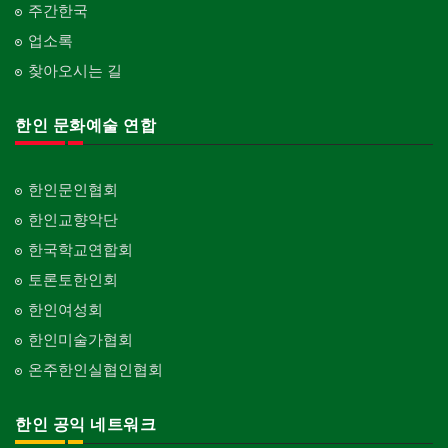
주간한국
업소록
찾아오시는 길
한인 문화예술 연합
한인문인협회
한인교향악단
한국학교연합회
토론토한인회
한인여성회
한인미술가협회
온주한인실협인협회
한인 공익 네트워크