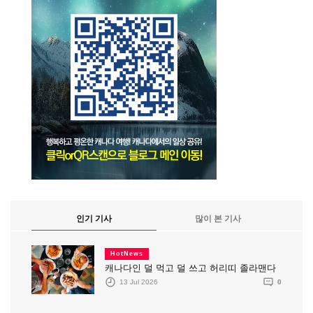
인기 기사
많이 본 기사
HotNews
캐나다인 덜 먹고 덜 쓰고 허리띠 졸라맨다
13 Jul 2026
0