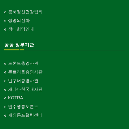
홍푹정신건강협회
생명의전화
생태희망연대
공공 정부기관
토론토총영사관
몬트리올총영사관
벤쿠버총영사관
캐나다한국대사관
KOTRA
민주평통토론토
재외통포협력센터