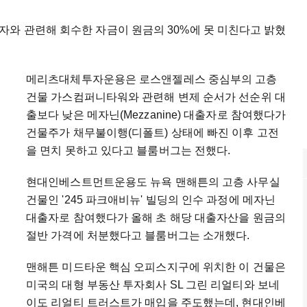
자와 관련해 회수한 자금이 원금의 30%에 못 미친다고 밝혔
메리츠대체투자운용은 로스앤젤레스 중심부의 고층
건물 가스컴퍼니타워와 관련해 변제 순서가 선순위 대
출보다 낮은 메자닌(Mezzanine) 대출자로 참여했다가
건물주가 채무불이행(디폴트) 상태에 빠진 이후 고전
을 면치 못하고 있다고 블룸버그는 전했다.
현대인베스트먼트운용도 뉴욕 맨해튼의 고층 사무실
건물인 '245 파크애비뉴' 빌딩의 인수 과정에 메자닌
대출자로 참여했다가 올해 초 해당 대출자산을 원금의
절반 가격에 처분했다고 블룸버그는 소개했다.
맨해튼 미드타운 핵심 오피스지구에 위치한 이 건물은
미국의 대형 부동산 투자회사 SL 그린 리얼티와 보네
이도 리얼티 트러스트가 매입을 주도했는데, 현대인베