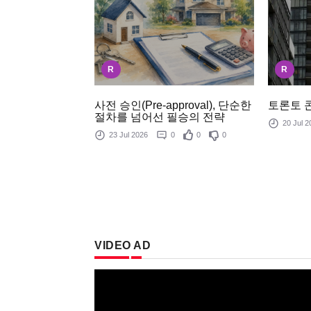
R
R
사전 승인(Pre-approval), 단순한
토론토 
절차를 넘어선 필승의 전략
20 Jul
23 Jul 2026
0
0
0
VIDEO AD