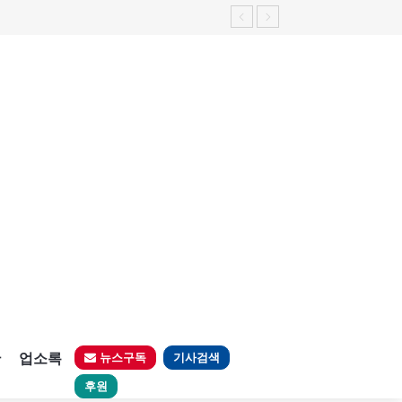
판
업소록
뉴스구독
기사검색
후원