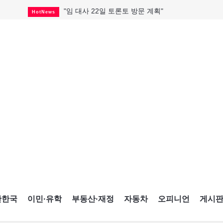
"임 대사 22일 토론토 방문 계획"
HotNews
캐나다 관광업, 올여름 기록적 호황
HotNews
온타리오 3곳 보궐선거 확정
HotNews
캐나다·미국 교역 20억 불 감소
HotNews
온타리오 공공기관 8곳 감사
HotNews
국내 신차 판매 2개월 연속 증가
Car
토론토 임대주택 5,600가구 공급
HotNews
"음향 시스템 필요한가요?"
HotNews
자매 작가, 장애인 재활캠프서 특별한 재능기부
HotNews
간한국
이민·유학
부동산·재정
자동차
오피니언
게시