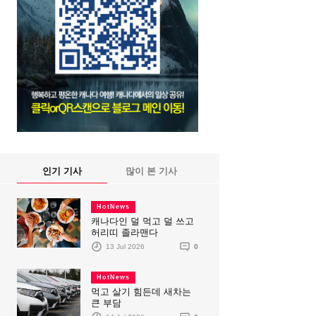
인기 기사
많이 본 기사
HotNews
캐나다인 덜 먹고 덜 쓰고
허리띠 졸라맨다
13 Jul 2026
0
HotNews
먹고 살기 힘든데 새차는
큰 부담