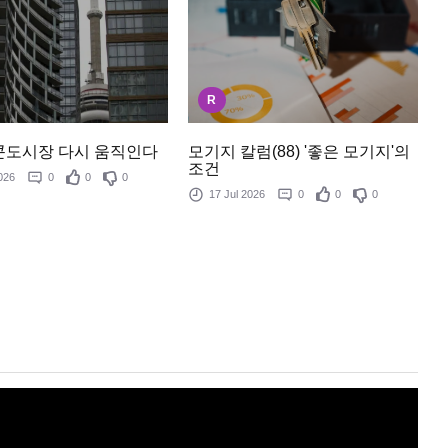
R
모기지 칼럼(88) '좋은 모기지'의
콘도시장 다시 움직인다
조건
 2026
0
0
0
17 Jul 2026
0
0
0