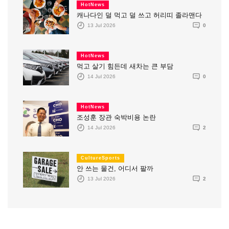
HotNews
캐나다인 덜 먹고 덜 쓰고 허리띠 졸라맨다
13 Jul 2026
0
HotNews
먹고 살기 힘든데 새차는 큰 부담
14 Jul 2026
0
HotNews
조성훈 장관 숙박비용 논란
14 Jul 2026
2
CultureSports
안 쓰는 물건, 어디서 팔까
13 Jul 2026
2