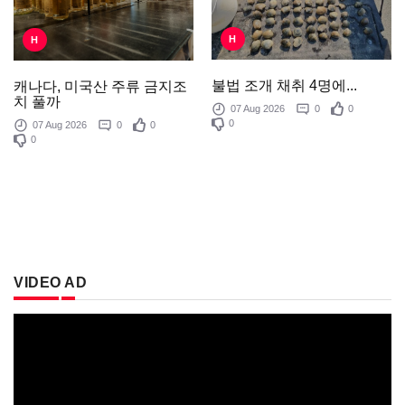
H
H
불법 조개 채취 4명에...
캐나다, 미국산 주류 금지조
치 풀까
07 Aug 2026
0
0
0
07 Aug 2026
0
0
0
VIDEO AD