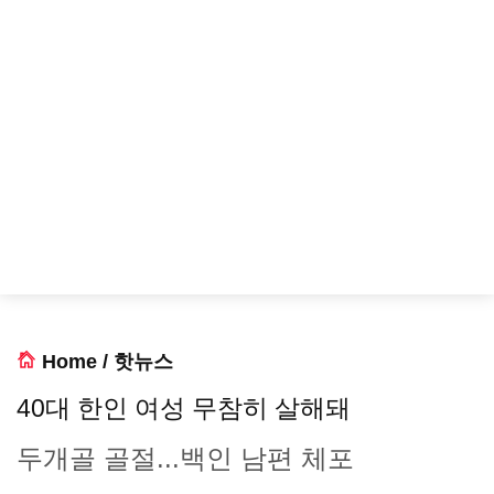
Home
/
핫뉴스
40대 한인 여성 무참히 살해돼
두개골 골절...백인 남편 체포