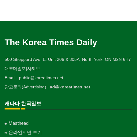
The Korea Times Daily
500 Sheppard Ave. E. Unit 206 & 305A, North York, ON M2N 6H7
대표메일/기사제보
Email : public@koreatimes.net
광고문의(Advertising) :
ad@koreatimes.net
캐나다 한국일보
Masthead
온라인지면 보기