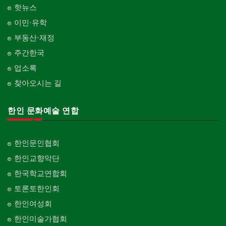
핫뉴스
이민·유학
부동산·재정
주간한국
업소록
찾아오시는 길
한인 문화예술 연합
한인문인협회
한인교향악단
한국학교연합회
토론토한인회
한인여성회
한인미술가협회