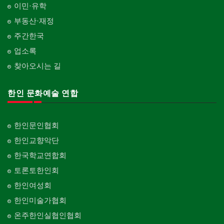
이민·유학
부동산·재정
주간한국
업소록
찾아오시는 길
한인 문화예술 연합
한인문인협회
한인교향악단
한국학교연합회
토론토한인회
한인여성회
한인미술가협회
온주한인실협인협회