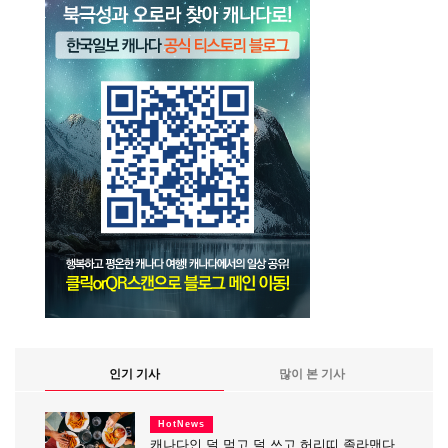
인기 기사
많이 본 기사
HotNews
캐나다인 덜 먹고 덜 쓰고 허리띠 졸라맨다