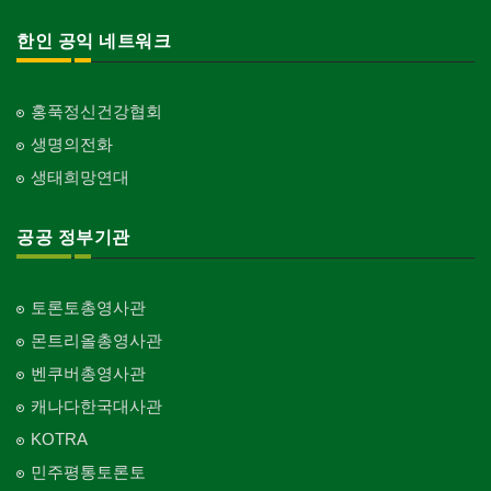
한인 공익 네트워크
홍푹정신건강협회
생명의전화
생태희망연대
공공 정부기관
토론토총영사관
몬트리올총영사관
벤쿠버총영사관
캐나다한국대사관
KOTRA
민주평통토론토