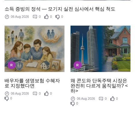
소득 증빙의 정석 — 모기지 실전 심사에서 핵심 척도
06 Aug 2026
0
0
0
R
R
배우자를 생명보험 수혜자
왜 콘도와 단독주택 시장은
로 지정했다면
완전히 다르게 움직일까? <
하>
06 Aug 2026
0
0
0
06 Aug 2026
0
0
0