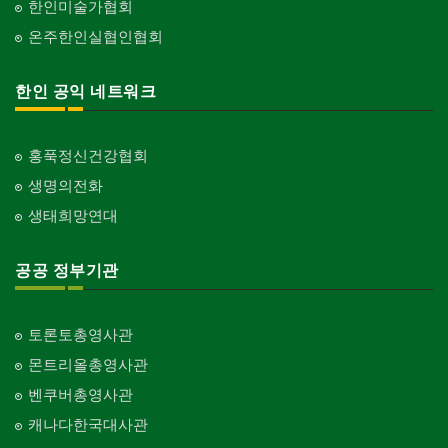
한인미술가협회
온주한인실협인협회
한인 공익 네트워크
홍푹정신건강협회
생명의전화
생태희망연대
공공 정부기관
토론토총영사관
몬트리올총영사관
벤쿠버총영사관
캐나다한국대사관