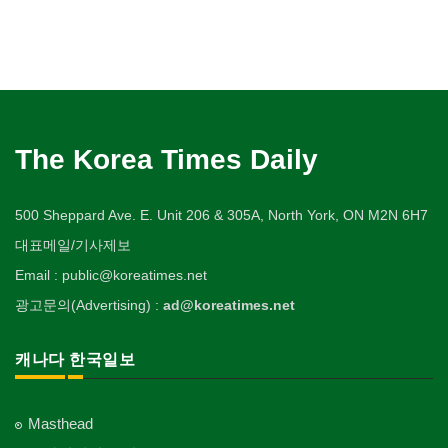
The Korea Times Daily
500 Sheppard Ave. E. Unit 206 & 305A, North York, ON M2N 6H7
대표메일/기사제보
Email : public@koreatimes.net
광고문의(Advertising) :
ad@koreatimes.net
캐나다 한국일보
Masthead