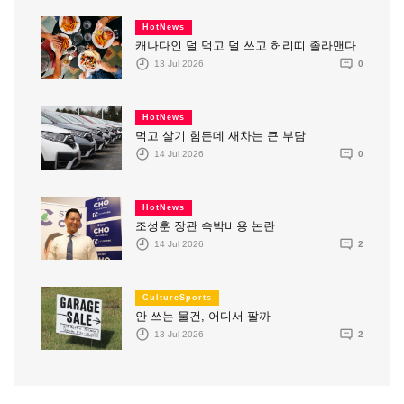
HotNews
캐나다인 덜 먹고 덜 쓰고 허리띠 졸라맨다
13 Jul 2026
0
HotNews
먹고 살기 힘든데 새차는 큰 부담
14 Jul 2026
0
HotNews
조성훈 장관 숙박비용 논란
14 Jul 2026
2
CultureSports
안 쓰는 물건, 어디서 팔까
13 Jul 2026
2