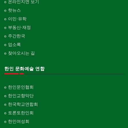
온라인지면 보기
핫뉴스
이민·유학
부동산·재정
주간한국
업소록
찾아오시는 길
한인 문화예술 연합
한인문인협회
한인교향악단
한국학교연합회
토론토한인회
한인여성회