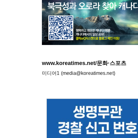
www.koreatimes.net/문화·스포츠
미디어1 (media@koreatimes.net)