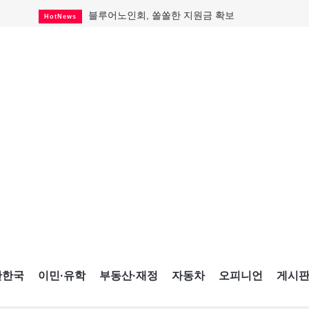
블루어노인회, 쏠쏠한 지원금 확보
HotNews
캐나다인 33% "생활비 부담에 보험 축소"
HotNews
"마약 범죄에 연루됐으니 돈 보내라"
HotNews
토론토 살사축제 총격 용의자 체포
HotNews
세계 10대 구조물서 내려오는 CN타워
CultureSports
이민자의 삶을 문학적 이야기로
CultureSports
미 총영사관 총격 용의자 2명 체포
HotNews
캐나다 공룡 화석, 주화로 탄생
CultureSports
"벌써 내년 여름이 기다려진다"
CultureSports
간한국
이민·유학
부동산·재정
자동차
오피니언
게시