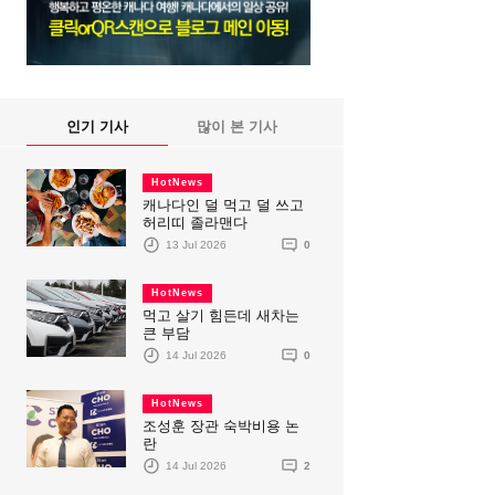
인기 기사
많이 본 기사
HotNews
캐나다인 덜 먹고 덜 쓰고
허리띠 졸라맨다
13 Jul 2026
0
HotNews
먹고 살기 힘든데 새차는
큰 부담
14 Jul 2026
0
HotNews
조성훈 장관 숙박비용 논
란
14 Jul 2026
2