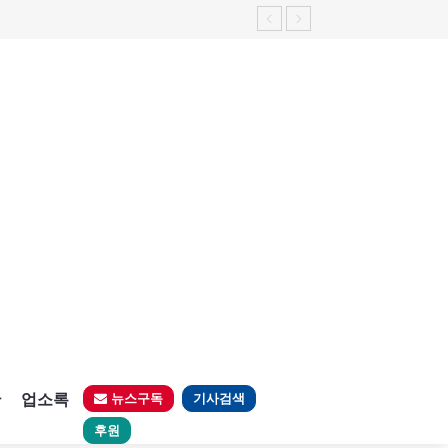
판
업소록
뉴스구독
기사검색
후원