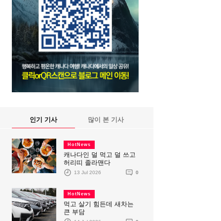
인기 기사
많이 본 기사
HotNews
캐나다인 덜 먹고 덜 쓰고
허리띠 졸라맨다
13 Jul 2026
0
HotNews
먹고 살기 힘든데 새차는
큰 부담