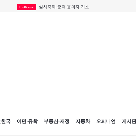
살사축제 총격 용의자 기소
HotNews
아동병원 직원 성범죄 혐의로 기소
HotNews
미국 영주권 수속 한인, 공항서 체포돼
HotNews
K-컬처 크루즈 타고 토론토 달군다
CultureSports
CNE에 한국의 맛과 멋 스며든다
HotNews
캐나다, 미국산 주류 금지조치 풀까
HotNews
제주 전국체전 10월16일 개막
CultureSports
퇴역 군용기, 산불 진화에 투입
HotNews
국세청 등 해킹 피해자 보상 청구 시작
HotNews
간한국
이민·유학
부동산·재정
자동차
오피니언
게시