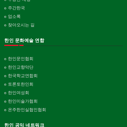
주간한국
업소록
찾아오시는 길
한인 문화예술 연합
한인문인협회
한인교향악단
한국학교연합회
토론토한인회
한인여성회
한인미술가협회
온주한인실협인협회
한인 공익 네트워크