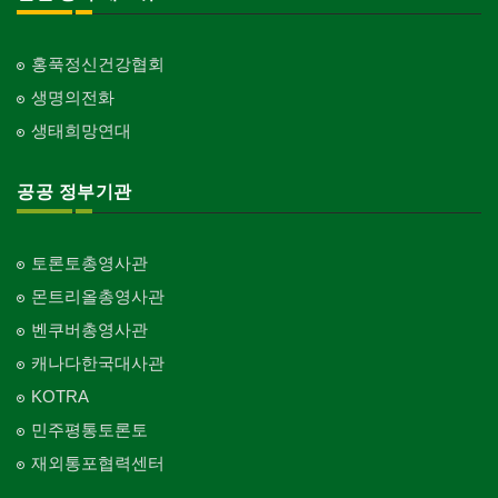
홍푹정신건강협회
생명의전화
생태희망연대
공공 정부기관
토론토총영사관
몬트리올총영사관
벤쿠버총영사관
캐나다한국대사관
KOTRA
민주평통토론토
재외통포협력센터