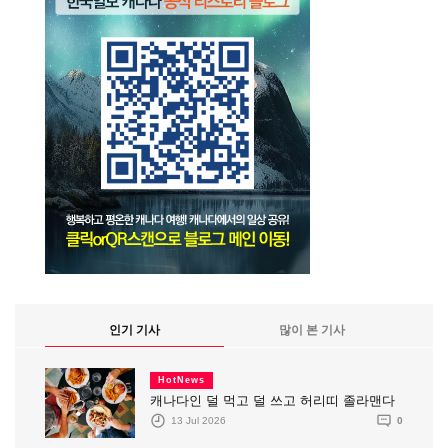
인기 기사
많이 본 기사
HotNews
캐나다인 덜 먹고 덜 쓰고 허리띠 졸라맨다
13 Jul 2026
0