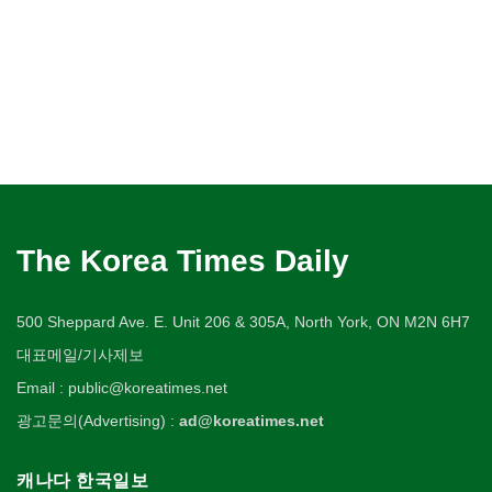
The Korea Times Daily
500 Sheppard Ave. E. Unit 206 & 305A, North York, ON M2N 6H7
대표메일/기사제보
Email : public@koreatimes.net
광고문의(Advertising) :
ad@koreatimes.net
캐나다 한국일보