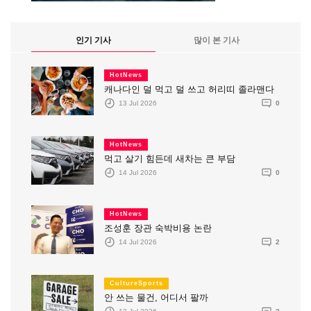
인기 기사
많이 본 기사
HotNews
캐나다인 덜 먹고 덜 쓰고 허리띠 졸라맨다
13 Jul 2026
0
HotNews
먹고 살기 힘든데 새차는 큰 부담
14 Jul 2026
0
HotNews
조성훈 장관 숙박비용 논란
14 Jul 2026
2
CultureSports
안 쓰는 물건, 어디서 팔까