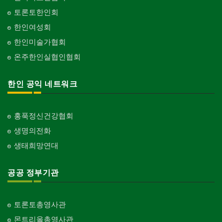
토론토한인회
한인여성회
한인미술가협회
온주한인실협인협회
한인 공익 네트워크
홍푹정신건강협회
생명의전화
생태희망연대
공공 정부기관
토론토총영사관
몬트리올총영사관