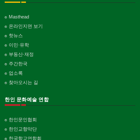
Masthead
온라인지면 보기
핫뉴스
이민·유학
부동산·재정
주간한국
업소록
찾아오시는 길
한인 문화예술 연합
한인문인협회
한인교향악단
한국학교연합회