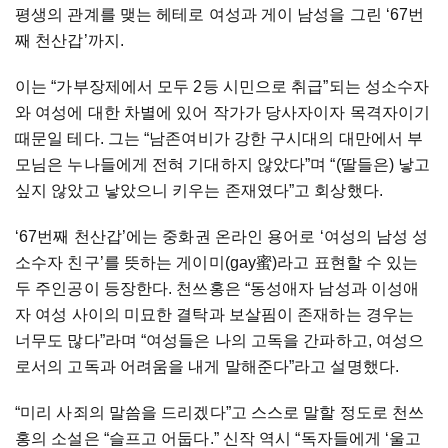
평생의 관계를 맺는 헤테로 여성과 게이 남성을 그린 ‘67번
째 천산갑’까지.
이는 “가부장제에서 모두 2등 시민으로 취급”되는 성소수자
와 여성에 대한 차별에 있어 작가가 당사자이자 목격자이기
때문일 테다. 그는 “남존여비가 강한 구시대의 대만에서 부
모님은 누나들에게 전혀 기대하지 않았다”며 “(딸들은) 낳고
싶지 않았고 낳았으니 키우는 존재였다”고 회상했다.
‘67번째 천산갑’에는 중화권 온라인 용어로 ‘여성의 남성 성
소수자 친구’를 뜻하는 게이미(gay蜜)라고 표현할 수 있는
두 주인공이 등장한다. 천쓰홍은 “동성애자 남성과 이성애
자 여성 사이의 미묘한 결탁과 보살핌이 존재하는 경우는
너무도 많다”라며 “여성들은 나의 고독을 간파하고, 여성으
로서의 고독과 어려움을 내게 말해준다”라고 설명했다.
“미리 사죄의 말씀을 드리겠다”고 스스로 말할 정도로 천쓰
홍의 소설은 “슬프고 어둡다.” 신작 역시 “독자들에게 ‘울고