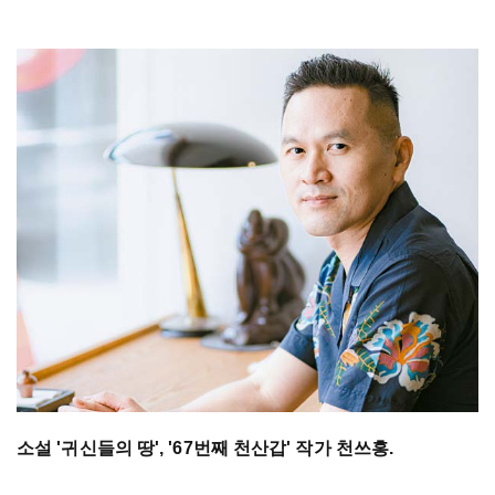
소설 '귀신들의 땅', '67번째 천산갑' 작가 천쓰홍.