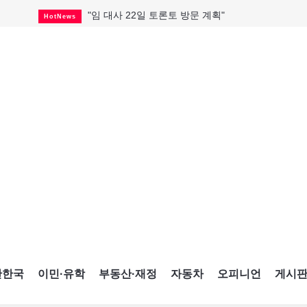
"임 대사 22일 토론토 방문 계획"
HotNews
캐나다 관광업, 올여름 기록적 호황
HotNews
온타리오 3곳 보궐선거 확정
HotNews
캐나다·미국 교역 20억 불 감소
HotNews
온타리오 공공기관 8곳 감사
HotNews
국내 신차 판매 2개월 연속 증가
Car
토론토 임대주택 5,600가구 공급
HotNews
"음향 시스템 필요한가요?"
HotNews
자매 작가, 장애인 재활캠프서 특별한 재능기부
HotNews
간한국
이민·유학
부동산·재정
자동차
오피니언
게시