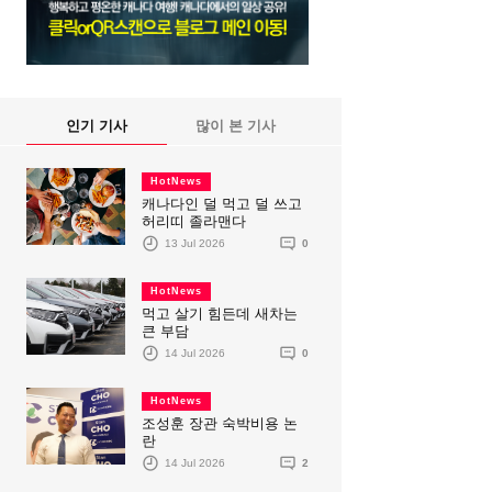
인기 기사
많이 본 기사
HotNews
캐나다인 덜 먹고 덜 쓰고
허리띠 졸라맨다
13 Jul 2026
0
HotNews
먹고 살기 힘든데 새차는
큰 부담
14 Jul 2026
0
HotNews
조성훈 장관 숙박비용 논
란
14 Jul 2026
2