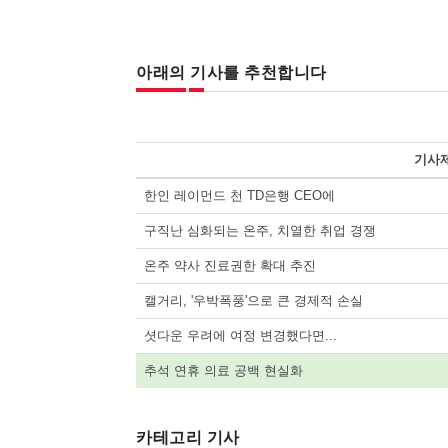
아래의 기사를 추천합니다
기사
한인 레이먼드 천 TD은행 CEO에
구직난 심화되는 온주, 치열한 취업 경쟁
온주 약사 진료권한 확대 추진
캘거리, '우박폭풍'으로 큰 경제적 손실
셧다운 우려에 여정 변경했다면...
추석 연휴 의료 공백 현실화
카테고리 기사