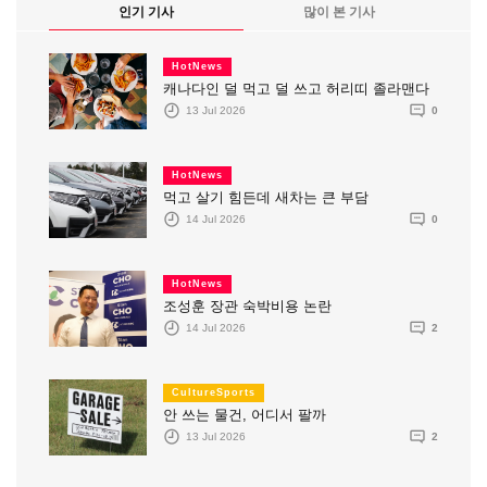
인기 기사
많이 본 기사
HotNews
캐나다인 덜 먹고 덜 쓰고 허리띠 졸라맨다
13 Jul 2026
0
HotNews
먹고 살기 힘든데 새차는 큰 부담
14 Jul 2026
0
HotNews
조성훈 장관 숙박비용 논란
14 Jul 2026
2
CultureSports
안 쓰는 물건, 어디서 팔까
13 Jul 2026
2