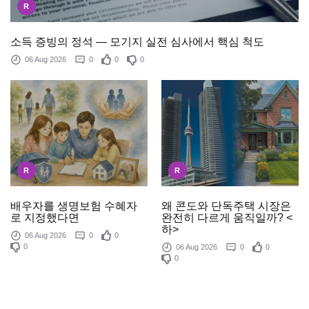
R
소득 증빙의 정석 — 모기지 실전 심사에서 핵심 척도
06 Aug 2026
0
0
0
R
R
배우자를 생명보험 수혜자
왜 콘도와 단독주택 시장은
로 지정했다면
완전히 다르게 움직일까? <
하>
06 Aug 2026
0
0
0
06 Aug 2026
0
0
0