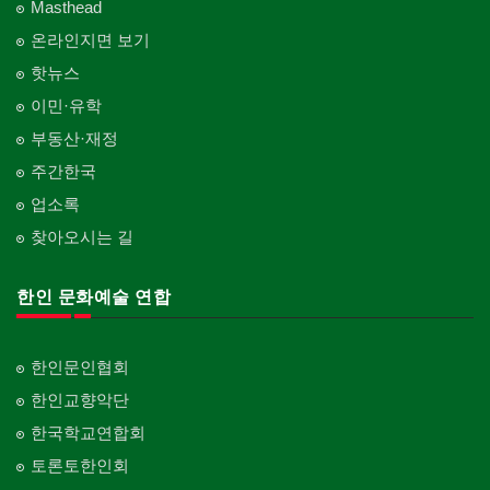
Masthead
온라인지면 보기
핫뉴스
이민·유학
부동산·재정
주간한국
업소록
찾아오시는 길
한인 문화예술 연합
한인문인협회
한인교향악단
한국학교연합회
토론토한인회