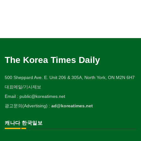
The Korea Times Daily
500 Sheppard Ave. E. Unit 206 & 305A, North York, ON M2N 6H7
대표메일/기사제보
Email : public@koreatimes.net
광고문의(Advertising) :
ad@koreatimes.net
캐나다 한국일보