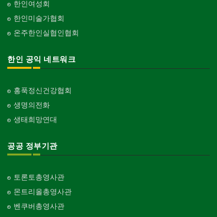
한인여성회
한인미술가협회
온주한인실협인협회
한인 공익 네트워크
홍푹정신건강협회
생명의전화
생태희망연대
공공 정부기관
토론토총영사관
몬트리올총영사관
벤쿠버총영사관