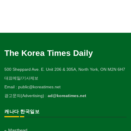
The Korea Times Daily
500 Sheppard Ave. E. Unit 206 & 305A, North York, ON M2N 6H7
대표메일/기사제보
Email : public@koreatimes.net
광고문의(Advertising) :
ad@koreatimes.net
캐나다 한국일보
Masthead