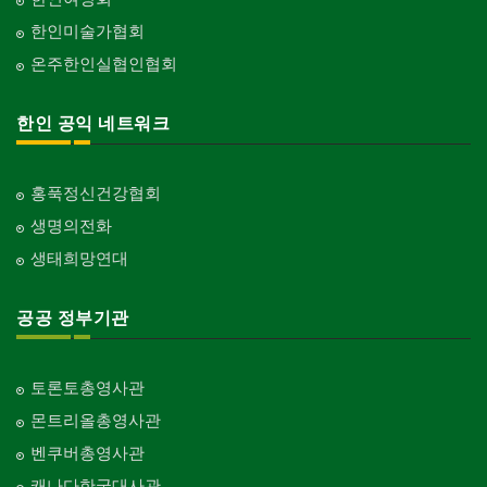
한인미술가협회
온주한인실협인협회
한인 공익 네트워크
홍푹정신건강협회
생명의전화
생태희망연대
공공 정부기관
토론토총영사관
몬트리올총영사관
벤쿠버총영사관
캐나다한국대사관