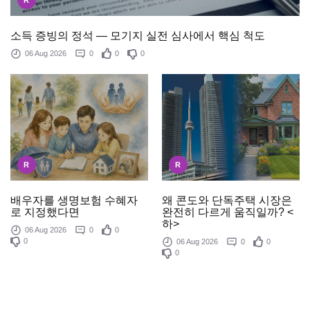
R
소득 증빙의 정석 — 모기지 실전 심사에서 핵심 척도
06 Aug 2026
0
0
0
R
R
배우자를 생명보험 수혜자
왜 콘도와 단독주택 시장은
로 지정했다면
완전히 다르게 움직일까? <
하>
06 Aug 2026
0
0
0
06 Aug 2026
0
0
0