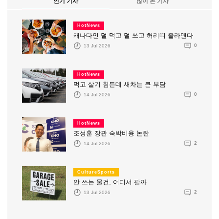
인기 기사
많이 본 기사
HotNews
캐나다인 덜 먹고 덜 쓰고 허리띠 졸라맨다
13 Jul 2026
0
HotNews
먹고 살기 힘든데 새차는 큰 부담
14 Jul 2026
0
HotNews
조성훈 장관 숙박비용 논란
14 Jul 2026
2
CultureSports
안 쓰는 물건, 어디서 팔까
13 Jul 2026
2