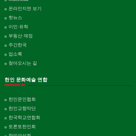
온라인지면 보기
핫뉴스
이민·유학
부동산·재정
주간한국
업소록
찾아오시는 길
한인 문화예술 연합
한인문인협회
한인교향악단
한국학교연합회
토론토한인회
한인여성회