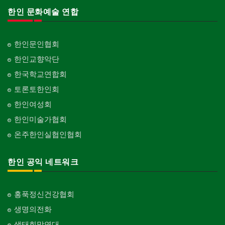
한인 문화예술 연합
한인문인협회
한인교향악단
한국학교연합회
토론토한인회
한인여성회
한인미술가협회
온주한인실협인협회
한인 공익 네트워크
홍푹정신건강협회
생명의전화
생태희망연대