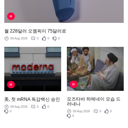
H
월 228달러 오젬픽이 75달러로
09 Aug 2026
0
0
0
H
H
모즈타바 하메네이 모습 드
美, 첫 mRNA 독감백신 승인
러내나
09 Aug 2026
0
0
0
09 Aug 2026
0
0
0