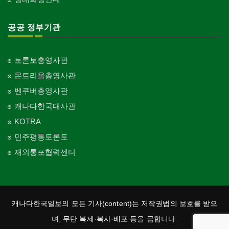
공공 정부기관
토론토총영사관
몬트리올총영사관
벤쿠버총영사관
캐나다한국대사관
KOTRA
민주평통토론토
재외통포협력센터
캐나다한국일보의 모든 기사(content)는 저작권법의 보호를 받으
며, 무단 복제·복사·배포 등을 금합니다.