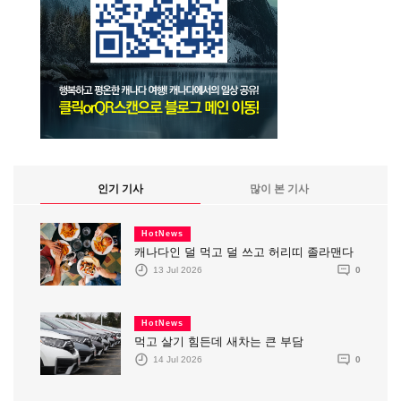
인기 기사
많이 본 기사
HotNews
캐나다인 덜 먹고 덜 쓰고 허리띠 졸라맨다
13 Jul 2026
0
HotNews
먹고 살기 힘든데 새차는 큰 부담
14 Jul 2026
0