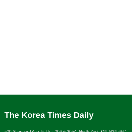
The Korea Times Daily
500 Sheppard Ave. E. Unit 206 & 305A, North York, ON M2N 6H7