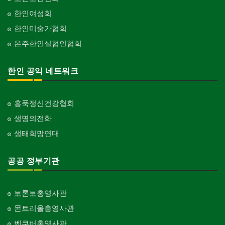
한인여성회
한인미술가협회
온주한인실협인협회
한인 공익 네트워크
홍푹정신건강협회
생명의전화
생태희망연대
공공 정부기관
토론토총영사관
몬트리올총영사관
벤쿠버총영사관