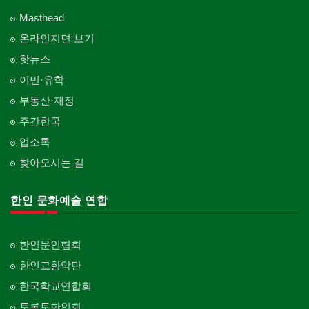
Masthead
온라인지면 보기
핫뉴스
이민·유학
부동산·재정
주간한국
업소록
찾아오시는 길
한인 문화예술 연합
한인문인협회
한인교향악단
한국학교연합회
토론토한인회