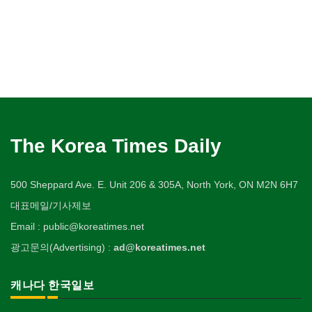
The Korea Times Daily
500 Sheppard Ave. E. Unit 206 & 305A, North York, ON M2N 6H7
대표메일/기사제보
Email : public@koreatimes.net
광고문의(Advertising) :
ad@koreatimes.net
캐나다 한국일보