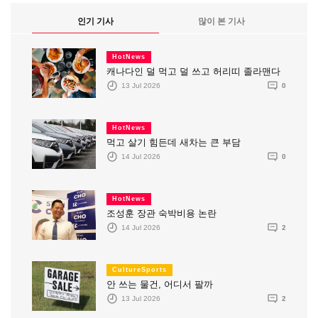
인기 기사
많이 본 기사
HotNews
캐나다인 덜 먹고 덜 쓰고 허리띠 졸라맨다
13 Jul 2026
0
HotNews
먹고 살기 힘든데 새차는 큰 부담
14 Jul 2026
0
HotNews
조성훈 장관 숙박비용 논란
14 Jul 2026
2
CultureSports
안 쓰는 물건, 어디서 팔까
13 Jul 2026
2