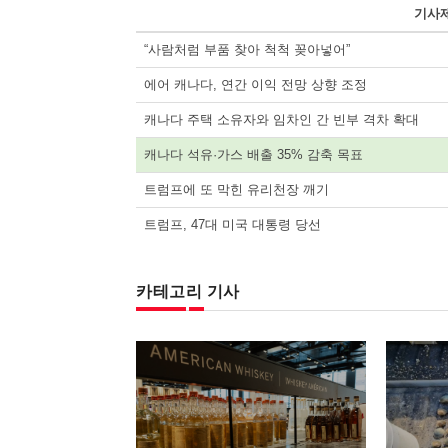
기사
“사람처럼 부품 찾아 척척 꽂아넣어”
에어 캐나다, 연간 이익 전망 상향 조정
캐나다 주택 소유자와 임차인 간 빈부 격차 확대
캐나다 석유·가스 배출 35% 감축 목표
트럼프에 또 막힌 유리천장 깨기
트럼프, 47대 미국 대통령 당선
카테고리 기사