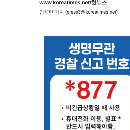
www.koreatimes.net/핫뉴스
임세민 기자 (press3@koreatimes.net)