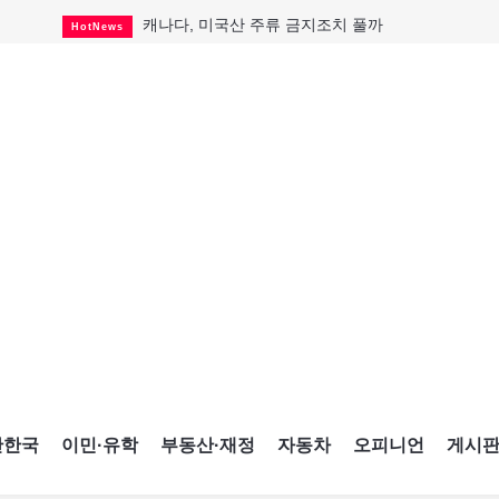
캐나다, 미국산 주류 금지조치 풀까
HotNews
제주 전국체전 10월16일 개막
CultureSports
퇴역 군용기, 산불 진화에 투입
HotNews
국세청 등 해킹 피해자 보상 청구 시작
HotNews
살사축제 총격 용의자 기소
HotNews
아동병원 직원 성범죄 혐의로 기소
HotNews
미국 영주권 수속 한인, 공항서 체포돼
HotNews
K-컬처 크루즈 타고 토론토 달군다
CultureSports
CNE에 한국의 맛과 멋 스며든다
HotNews
간한국
이민·유학
부동산·재정
자동차
오피니언
게시