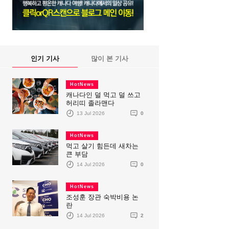
인기 기사
많이 본 기사
HotNews
캐나다인 덜 먹고 덜 쓰고
허리띠 졸라맨다
13 Jul 2026
0
HotNews
먹고 살기 힘든데 새차는
큰 부담
14 Jul 2026
0
HotNews
조성훈 장관 숙박비용 논
란
14 Jul 2026
2