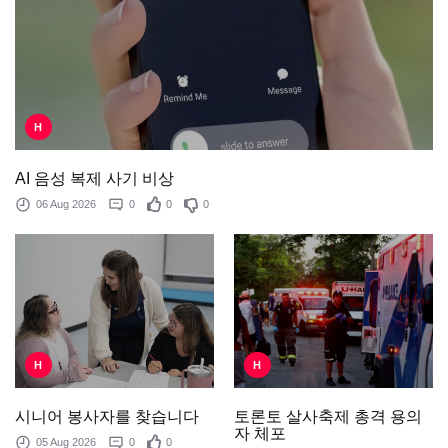
H
AI 음성 복제 사기 비상
06 Aug 2026
0
0
0
H
H
토론토 살사축제 총격 용의
시니어 봉사자를 찾습니다
자 체포
05 Aug 2026
0
0