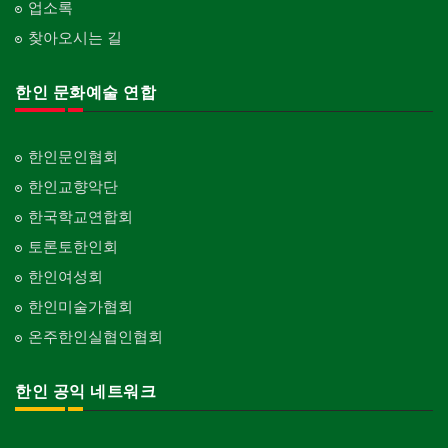
업소록
찾아오시는 길
한인 문화예술 연합
한인문인협회
한인교향악단
한국학교연합회
토론토한인회
한인여성회
한인미술가협회
온주한인실협인협회
한인 공익 네트워크