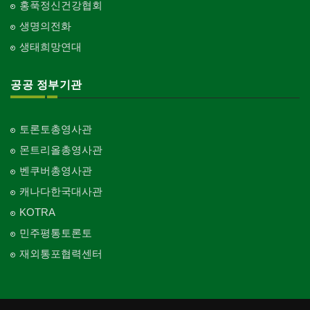
홍푹정신건강협회
생명의전화
생태희망연대
공공 정부기관
토론토총영사관
몬트리올총영사관
벤쿠버총영사관
캐나다한국대사관
KOTRA
민주평통토론토
재외통포협력센터